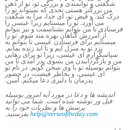
شگفتی و توانمندی و بزرگی تو، تو از ذهن
من بزرگتر هستی بحدی که نمیتواند تو را
درک کند. و فیض تو، ای خدا، مرا به شگفت
می آورد. تو را میستایم زیرا عیسی را
فرستادی تا من بتوانم بشناسمت و نیز بتوانم
از آمرزش گناهان بهره مند شوم. تو را
میستایم برای فرستادن عیسی تا بتوانم به
نزد تو به منزل آیم و تا ابد زنده بمانم.
سپاسگزارم ای عیسی، زیرا تو برای رهایی
من و بازگردانیدن من بسوی پدر آمدی تا من
بتوانم بوسیله تو با وی سخن گویم. در نام تو
ای عیسی، و بخاطر فیضت، در حضور
پدرمان با دلیری دعا میکنم. آمین.
اندیشه ها و دعا در مورد آیه امروز بوسیله
فیل ور نوشته شده است. شما می توانید
پرسش ها و نظریات خود را به
help@verseoftheday.com
بفرستید.