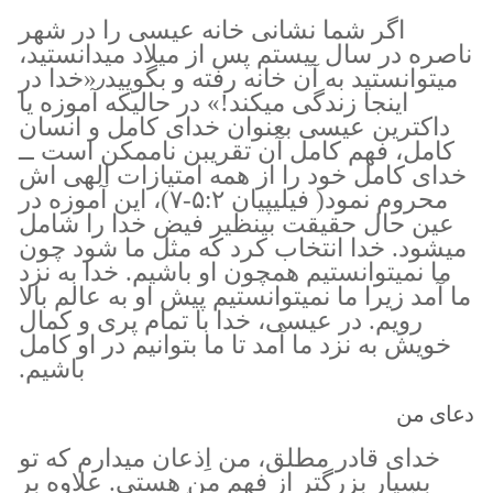
اگر شما نشانی خانه عیسی را در شهر
ناصره در سال بیستم پس از میلاد میدانستید،
میتوانستید به آن خانه رفته و بگویید٫«خدا در
اینجا زندگی میکند!» در حالیکه آموزه یا
داکترین عیسی بعنوان خدای کامل و انسان
کامل، فهم کامل آن تقریبن ناممکن است ــ
خدای کامل خود را از همه امتیازات الهی اش
محروم نمود( فیلیپیان ۵:۲-۷)، این آموزه در
عین حال حقیقت بینظیر فیض خدا را شامل
میشود. خدا انتخاب کرد که مثل ما شود چون
ما نمیتوانستیم همچون او باشیم. خدا به نزد
ما آمد زیرا ما نمیتوانستیم پیش او به عالم بالا
رویم. در عیسی، خدا با تمام پری و کمال
خویش به نزد ما آمد تا ما بتوانیم در او کامل
باشیم.
دعای من
خدای قادر مطلق، من اِذعان میدارم که تو
بسیار بزرگتر از فهم من هستی. علاوه بر