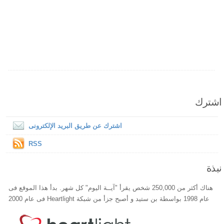
اشترك
اشترك عن طريق البريد الإلكترونى
RSS
نبذة
هناك أكثر من 250,000 شخص يقرأ "آيــة اليوم" كل شهر. بدأ هذا الموقع فى
عام 1998 بواسطة بن ستيد و أصبح جزأ من شبكة Heartlight فى عام 2000