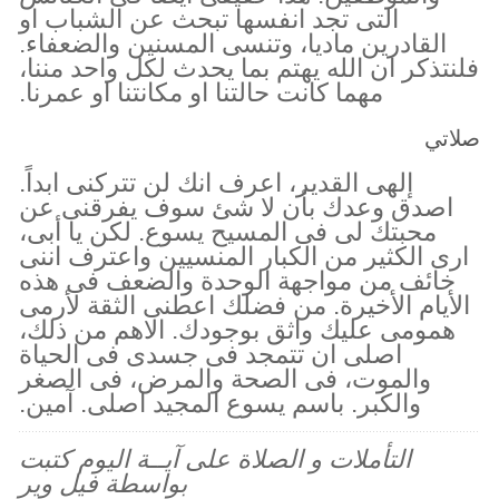
التى تجد انفسها تبحث عن الشباب او
القادرين ماديا، وتنسى المسنين والضعفاء.
فلنتذكر ان الله يهتم بما يحدث لكل واحد مننا،
مهما كانت حالتنا او مكانتنا او عمرنا.
صلاتي
إلهى القدير، اعرف انك لن تتركنى ابداً.
اصدق وعدك بأن لا شئ سوف يفرقنى عن
محبتك لى فى المسيح يسوع. لكن يا أبى،
ارى الكثير من الكبار المنسيين واعترف اننى
خائف من مواجهة الوحدة والضعف فى هذه
الأيام الأخيرة. من فضلك اعطنى الثقة لأرمى
همومى عليك واثق بوجودك. الاهم من ذلك،
اصلى ان تتمجد فى جسدى فى الحياة
والموت، فى الصحة والمرض، فى الصغر
والكبر. باسم يسوع المجيد اصلى. آمين.
التأملات و الصلاة على آيــة اليوم كتبت
بواسطة فيل وير