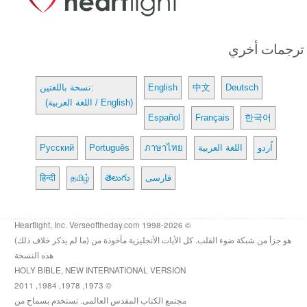
ترجمات أخري
Deutsch
中文
English
نسخة باللغتين:
(اللغة العربية / English)
Español
Français
한국어
اُردو
اللغة العربية
ภาษาไทย
Português
Русский
فارسی
తెలుగు
தமிழ்
हिन्दी
© 1998-2026 Heartlight, Inc. Verseoftheday.com
هو جزأ من شبكة ضوء القلب. كل الأيات الأنجليزية مأخوذة من (ما لم يذكر خلاف ذلك)
هذه النسخة
HOLY BIBLE, NEW INTERNATIONAL VERSION
© 1973, 1978, 1984, 2011
مجتمع الكتاب المقدس العالمى. تستخدم بسماح من