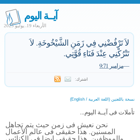
آيــة اليوم
الأربعاء 19. يوليو 2023
لاَ تَرْفُضْنِي فِي زَمَنِ الشَّيْخُوخَةِ. لاَ
تَتْرُكْنِي عِنْدَ فَنَاءِ قُوَّتِي.
—
مزامير 9:71
اشترك:
نسخة باللغتين (اللغة العربية / English)
تأملات فى آيــة اليوم...
نحن نعيش فى زمن حيث يتم تجاهل
المسنين. هذا حقيقى فى عالم الأعمال
والموظفين. هذا حقيقى ايضا فى الكنائس