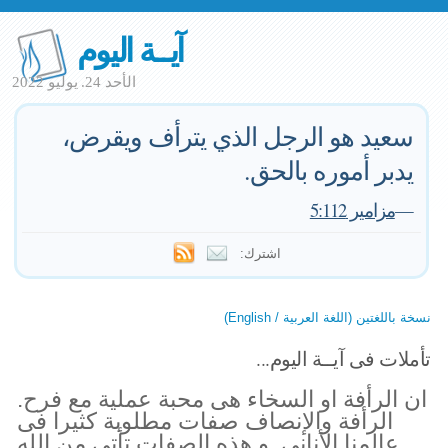
آيــة اليوم
الأحد 24. يوليو 2022
سعيد هو الرجل الذي يترأف ويقرض،
يدبر أموره بالحق.
—
مزامير 5:112
اشترك:
نسخة باللغتين (اللغة العربية / English)
تأملات فى آيــة اليوم...
ان الرأفة او السخاء هى محبة عملية مع فرح.
الرأفة والإنصاف صفات مطلوبة كثيرا فى
عالمنا الأنانى. و هذه الصفات تأتى من الله