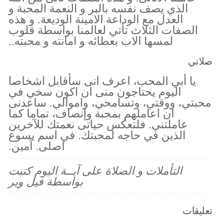
الذي يصف نفسه بالبر و النعمة المحبة و
العدل مع الوداعة الامينة الوديعة. و هذه
الصفات الثلاث تأتي لعالمنا بواسطة قلوب
لمسها الاب بعطائه و امانته و محبته..
صلاتي
يا أبي المحب، اعرف انى سأقابل اشخاصا
اليوم يحتاجون منى ان اكون سخي في
محبتي، ووقتي، وتسامحي، واموالي. ساعدنى
ان اعاملهم بمحبة وإنصاف، تماما كما
عاملتني. فلتعكس حياتى نعمتك للآخرين
الذين في حاجه لمحبتك. في اسم يسوع
اصلى. آمين.
التأملات و الصلاة على آيــة اليوم كتبت
بواسطة فيل وير
تعليقات