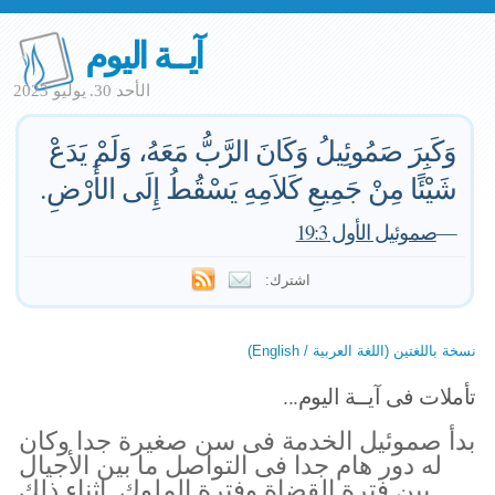
آيــة اليوم
الأحد 30. يوليو 2023
وَكَبِرَ صَمُوئِيلُ وَكَانَ الرَّبُّ مَعَهُ، وَلَمْ يَدَعْ
شَيْئًا مِنْ جَمِيعِ كَلاَمِهِ يَسْقُطُ إِلَى الأَرْضِ.
—
صموئيل الأول 19:3
اشترك:
نسخة باللغتين (اللغة العربية / English)
تأملات فى آيــة اليوم...
بدأ صموئيل الخدمة فى سن صغيرة جدا وكان
له دور هام جدا فى التواصل ما بين الأجيال
بين فترة القضاة وفترة الملوك. اثناء ذلك