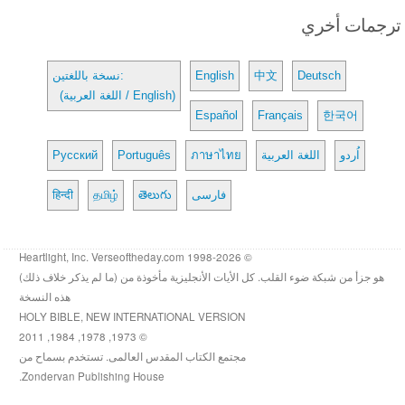
ترجمات أخري
Deutsch
中文
English
نسخة باللغتين:
(اللغة العربية / English)
Español
Français
한국어
اُردو
اللغة العربية
ภาษาไทย
Português
Русский
فارسی
తెలుగు
தமிழ்
हिन्दी
© 1998-2026 Heartlight, Inc. Verseoftheday.com
هو جزأ من شبكة ضوء القلب. كل الأيات الأنجليزية مأخوذة من (ما لم يذكر خلاف ذلك)
هذه النسخة
HOLY BIBLE, NEW INTERNATIONAL VERSION
© 1973, 1978, 1984, 2011
مجتمع الكتاب المقدس العالمى. تستخدم بسماح من
Zondervan Publishing House.