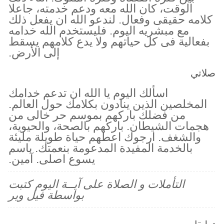
الوقت، كان الله معه ودعم خدمته، جاعلا
كلامه حقيقى وفعال. لندعو الله ان يفعل ذلك
مع مبشريه اليوم. فليستخدم الله خدامه
بفعالية فى كل حياتهم ولا يدع كلامهم يسقط
إلى الأرض.
صلاتي
اسألك اليوم يا الله ان تدعم خدامك
المخلصين الذين ينادون بكلامك حول العالم.
من فضلك باركهم بموسم حر خالى من
هجمات الشيطان. باركهم بالصحة، والحيوية،
والشغف. ارجوك اعطهم حياة طويلة مليئة
بالخدمة المفيدة المدعومة بنعمتك. باسم
يسوع اصلى. آمين.
التأملات و الصلاة على آيــة اليوم كتبت
بواسطة فيل وير