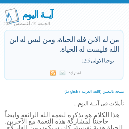
آيــة اليوم
الجمعة 19. أغسطس 2022
من له الابن فله الحياة، ومن ليس له ابن
الله فليست له الحياة.
—
يوحنا الاولى 12:5
اشترك:
نسخة باللغتين (اللغة العربية / English)
تأملات فى آيــة اليوم...
هذا الكلام هو تذكرة لنعمة الله الرائعة وايضاً
حاجتنا لمشاركة هذه النعمة مع الآخرين.
الحياة هدية نفيسة، كان سيكون من العار لأى