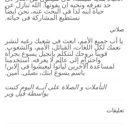
حد نعرفه ونحبه ان يفوتها. الله تنازل عن
حياة ابنه لذا فى البحث عنه، نحن ايضاً
نستطيع المشاركة فى حياته.
صلاتي
يا أب جميع الأمم، ابعث فى شعبك رغبه لنشر
نعمك لكل اللغات، القبائل، الأمم، والشعوب.
قوينا بروحك لنتكلم بإنجيل يسوع بجرأة
واحترام إلى عالم لا يعرفه. استخدمنا
لمساعدة الآخرين ليأتوا ليعيشوا فى الابن!
باسم يسوع ابنك، نصلى. آمين.
التأملات و الصلاة على آيــة اليوم كتبت
بواسطة فيل وير
تعليقات