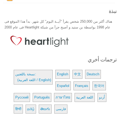
نبذة
هناك أكثر من 250,000 شخص يقرأ "آيــة اليوم" كل شهر. بدأ هذا الموقع فى
عام 1998 بواسطة بن ستيد و أصبح جزأ من شبكة Heartlight فى عام 2000
ترجمات أخري
Deutsch
中文
English
نسخة باللغتين:
(اللغة العربية / English)
Español
Français
한국어
اُردو
اللغة العربية
ภาษาไทย
Português
Русский
فارسی
తెలుగు
தமிழ்
हिन्दी