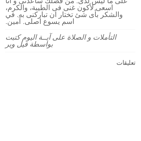
على ما ليس لدى. من فضلك ساعدنى و أنا
اسعى لأكون غنى فى الطيبة، والكرم،
والشكر بأى شئ تختار ان تباركنى به. في
اسم يسوع اصلى. آمين.
التأملات و الصلاة على آيــة اليوم كتبت
بواسطة فيل وير
تعليقات