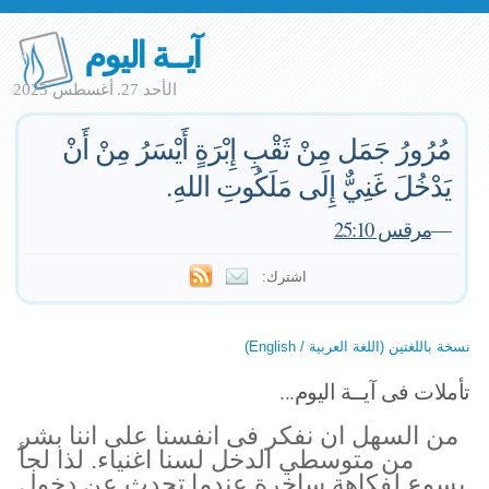
آيــة اليوم
الأحد 27. أغسطس 2023
مُرُورُ جَمَل مِنْ ثَقْبِ إِبْرَةٍ أَيْسَرُ مِنْ أَنْ
يَدْخُلَ غَنِيٌّ إِلَى مَلَكُوتِ اللهِ.
—
مرقس 25:10
اشترك:
نسخة باللغتين (اللغة العربية / English)
تأملات فى آيــة اليوم...
من السهل ان نفكر فى انفسنا على اننا بشر
من متوسطي الدخل لسنا اغنياء. لذا لجأ
يسوع لفكاهة ساخرة عندما تحدث عن دخول