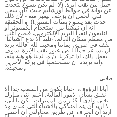
جمل من ثقب ابرة. (لا! لم يكن يسوع يتحدث
عن بوابة في حوائط أورشليم حيث كان ينبغي
علي الجمل أن يزحف ليعبر منه - لأن ذلك
حدث بعد يسوع بمئات السنين!). و الحقيقة
انه ان تمكننا من استخدام الكمبيوتر أو
التليفون لنقرأ البريد الإلكترونى، فنحن اغنى
من معظم سكان العالم. علينا ألا ندع "اشيائنا"
تقف فى طريق ايماننا ومحبتنا لله. فالله يريد
ان يساعد جمالنا فى عبور ثقب الإبرة. سوف
يفعل ذلك، اذا تذكرنا ان ما لدينا هو هبة منه،
وانه يريدنا ان نستخدمها فى بركة الآخرين
وتمجيده.
صلاتي
آبانا الرؤوف، احيانا يكون من الصعب جدا ألا
نقلق بشأن الامور المالية. اعلم اننى مبارك
بغنى ولدى الكثير من المميزات. لكن يا أبى،
لا اريد ان يتم امتلاكى بالاشياء التى عندى ولا
اريد ان انحرف عن طريق محاولتى ان احصل