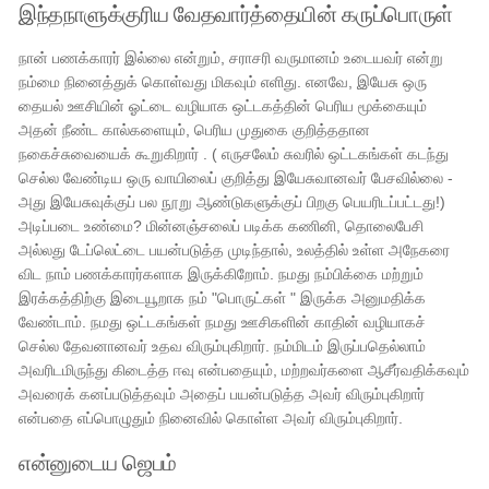
இந்தநாளுக்குரிய வேதவார்த்தையின் கருப்பொருள்
நான் பணக்காரர் இல்லை என்றும், சராசரி வருமானம் உடையவர் என்று
நம்மை நினைத்துக் கொள்வது மிகவும் எளிது. எனவே, இயேசு ஒரு
தையல் ஊசியின் ஓட்டை வழியாக ஒட்டகத்தின் பெரிய மூக்கையும்
அதன் நீண்ட கால்களையும், பெரிய முதுகை குறித்ததான
நகைச்சுவையைக் கூறுகிறார் . ( எருசலேம் சுவரில் ஒட்டகங்கள் கடந்து
செல்ல வேண்டிய ஒரு வாயிலைப் குறித்து இயேசுவானவர் பேசவில்லை -
அது இயேசுவுக்குப் பல நூறு ஆண்டுகளுக்குப் பிறகு பெயரிடப்பட்டது!)
அடிப்படை உண்மை? மின்னஞ்சலைப் படிக்க கணினி, தொலைபேசி
அல்லது டேப்லெட்டை பயன்படுத்த முடிந்தால், உலத்தில் உள்ள அநேகரை
விட நாம் பணக்காரர்களாக இருக்கிறோம். நமது நம்பிக்கை மற்றும்
இரக்கத்திற்கு இடையூறாக நம் "பொருட்கள் " இருக்க அனுமதிக்க
வேண்டாம். நமது ஒட்டகங்கள் நமது ஊசிகளின் காதின் வழியாகச்
செல்ல தேவனானவர் உதவ விரும்புகிறார். நம்மிடம் இருப்பதெல்லாம்
அவரிடமிருந்து கிடைத்த ஈவு என்பதையும், மற்றவர்களை ஆசீர்வதிக்கவும்
அவரைக் கனப்படுத்தவும் அதைப் பயன்படுத்த அவர் விரும்புகிறார்
என்பதை எப்பொழுதும் நினைவில் கொள்ள அவர் விரும்புகிறார்.
என்னுடைய ஜெபம்