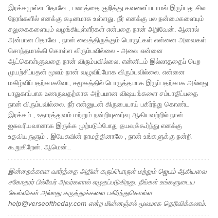
இரக்கமுள்ள பிதாவே , பணத்தை குறித்து கவலைப்படாமல் இருப்பது சில
நேரங்களில் எனக்கு கடினமாக உள்ளது. நீர் எனக்கு பல நன்மைகளையும்
சலுகைகளையும் வழங்கியுள்ளீர்கள் என்பதை நான் அறிவேன். ஆனால்
அன்பான பிதாவே , நான் வைத்திருக்கும் பொருட்கள் என்னை அவைகள்
சொந்தமாக்கி கொள்ள விரும்பவில்லை - அவை என்னை
ஆட்கொள்ளுவதை நான் விரும்பவில்லை. என்னிடம் இல்லாததைப் பெற
முயற்சிப்பதன் மூலம் நான் வழுவிப்போக விரும்பவில்லை. என்னை
மகிழ்விப்பதற்காகவோ, சமூகத்தில் பொருத்தமாக இருப்பதற்காக அல்லது
பாதுகாப்பாக உணருவதற்காக அற்பமான விஷயங்களை சம்பாதிப்பதை
நான் விரும்பவில்லை. நீர் என்னுடன் கிருபையாய் பகிர்ந்து கொண்ட
இரக்கம் , உதாரத்துவம் மற்றும் நன்றியுணர்வு ஆகியவற்றில் நான்
ஐசுவரியவானாக இருக்க முற்படும்போது தயவுக்கூர்ந்து எனக்கு
உதவியருளும் . இயேசுவின் நாமத்தினாலே , நான் உங்களுக்கு நன்றி
கூறுகிறேன். ஆமென்..
இன்றைக்கான வார்த்தை அதின் கருப்பொருள் மற்றும் ஜெபம் ஆகியவை
சகோதரர் பில்வேர் அவர்களால் எழுதப்படுகிறது. நீங்கள் உங்களுடைய
கேள்விகள் அல்லது கருத்துக்களை பகிர்ந்துகொள்ள
help@verseoftheday.com என்ற மின்னஞ்சல் மூலமாக தெரிவிக்கலாம்.