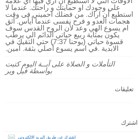
الأوقات التي لا استطيع ان اري فيها اي علامة
علي وجودك او حمايتك و راحتك. عندما لا
استطيع أن اراك. من فضلك احميني فى وقت
هجمات العدو و فرح نفسى عندما أيأس. أثق
ام يسوع الهي وعد لأن الروح القدس سوف
يكون بمثاية ربيع حياتي الدائم الي يرطب
قسوة حياتي (يوحنا 7:37) حتي التقيك في
الابدية .في اسم يسوع أصلي بثقة. آمين.
التأملات و الصلاة على آيــة اليوم كتبت
بواسطة فيل وير
تعليقات
اشترك
اشترك عن طريق البريد الإلكترونى