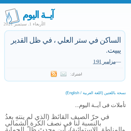
آيــة اليوم
الأربعاء 1. سبتمبر 2021
الساكن في ستر العلي ، في ظل القدير
يبيت.
—
مزامير 1:91
اشترك:
نسخة باللغتين (اللغة العربية / English)
تأملات فى آيــة اليوم...
في حرّ الصيف القائظ (الذي لم ينتهِ بعدُ
بالنسبة لنا في نصف الكرة الشمالي
والمناطق الاستوائية)، أين وجدتَ ظلّ الحماية