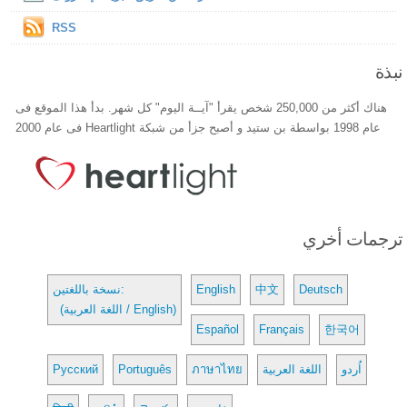
RSS
نبذة
هناك أكثر من 250,000 شخص يقرأ "آيــة اليوم" كل شهر. بدأ هذا الموقع فى
عام 1998 بواسطة بن ستيد و أصبح جزأ من شبكة Heartlight فى عام 2000
ترجمات أخري
Deutsch
中文
English
نسخة باللغتين:
(اللغة العربية / English)
Español
Français
한국어
اُردو
اللغة العربية
ภาษาไทย
Português
Русский