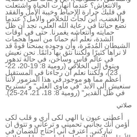
والانتعاش؟ عندما انهارت الحياة واشتعلت
في قلبكَ حرارة الإحباط وخيبة الأمل والفقد
والغضب، أين لجأتَ للخلاص والأمل؟ عندما
نضع حياتنا في رعاية الله العلي، نجد أن ظلّ
حمايته وانتعاشه يغمرنا. حتى في أوقات
الشدة، نعلم أنه حمانا من أسوأ هجمات
الشيطان المُدمّرة، وأن وجوده يمنحنا قوةً قد
لا نراها كثيرًا ولكننا نثق بها دائمًا. نحن نعيش
في عالم قاسٍ وساخن، في حالة تدهور
ويتوق إلى الخلاص (رومية 8: 19-20، 22-
23)، ولكننا نعلم أن رجاءنا في المستقبل
أعظم مما هو موجود في هذا المزمور لأننا
سنعيش إلى الأبد "في مأوى العلي" و"نستريح
في ظل القدير" (رومية 8: 18، 21، 24-25).
صلاتي
أعطنى عيون يا الهي لكى أري و قلب لكى
أؤمن أنك بجانبى تحميني و ترعاني و تتوق ان
تباركني. أعترف اني احتاج للضمان في