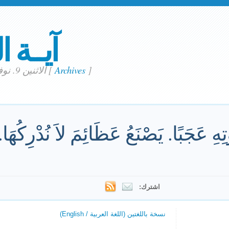
آيــة ا
]
Archives
[
الاثنين 9. نوفمبر 2015
تِهِ عَجَبًا. يَصْنَعُ عَظَائِمَ لاَ نُدْرِكُهَا.
اشترك:
نسخة باللغتين (اللغة العربية / English)