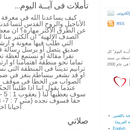
تأملات فى آيــة اليوم...
لكترونى
كيف يساعدنا الله فى معرفة ار
الأناجيل والروح القدس لتساعدنا 
RSS
عن الطرق الأكثر مهارة؟ ان معظ
الصدف الإلهية" ان الكثير منا 
التي طلب فيها معونة و ارش
صديق يتصل أو يرسل رسالة فى
ص يقرأ "آيــة اليوم" كل
نقرأ مقالة او نستمع لعظة 
هذا الموقع فى عام 1998 بواسطة بن ستيد
تماما نحو منطقة اهتمامنا او ارتب
ترانيم تديننا فى المنطقة التى ن
او قد نشعر ببساطة بنغز في ضمي
الصواب من الخطأ فى موقف صعب
عندما يقول اننا اذا طلبنا ال
أحيانا ا
صلاتي
English