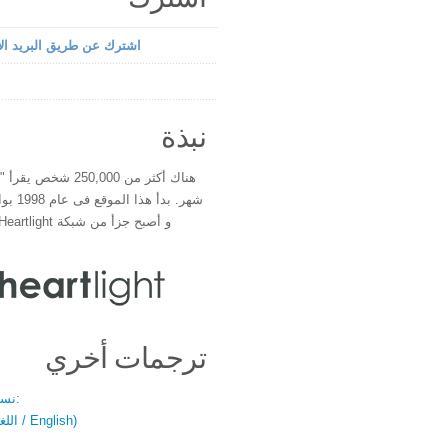
اشترك عن طريق البريد الإ
نبذة
هناك أكثر من 250,000 شخ
شهر. بدأ 
و أصبح جزأ من شبكة Heartlight فى عام 2000
ترجمات أخري
نسخة باللغتين:
(اللغة العربية / English)