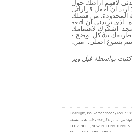
نى لأفهم ارادتك حول
 اريد ان اجعل قراراتى
ة المحدودة. من فضلك
 الذى تريدنى ان اتبعه
مجد. اشكرك لاهتمامك
 طريقك بشكل اوضح -
سم يسوع اصلى. آمين.
م كتبت بواسطة فيل وير
خوذة من (ما لم يذكر خلاف ذلك) هذه النسخة
HOLY BIBLE, NEW INTERNATIONAL V