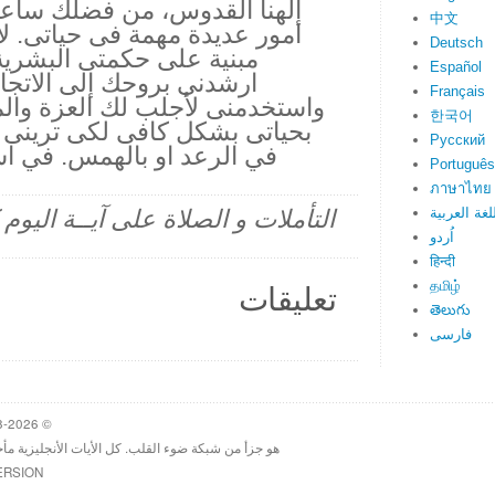
إلهنا القدوس، من فضلك ساعد
中文
امور عديدة مهمة فى حياتى. لا
Deutsch
مبنية على حكمتى البشري
Español
ارشدنى بروحك إلى الاتجاه
Français
واستخدمنى لأجلب لك العزة وال
한국어
بحياتى بشكل كافى لكى ترينى
Русский
في الرعد او بالهمس. في ا
Português
ภาษาไทย
لغة العربية
التأملات و الصلاة على آيــة اليو
اُردو
हिन्दी
தமிழ்
تعليقات
తెలుగు
فارسی
© 1998-2026 Heartlight, Inc. Verseoftheday.com
هو جزأ من شبكة ضوء القلب. كل الأيات الأنجليزية مأ
ERSION