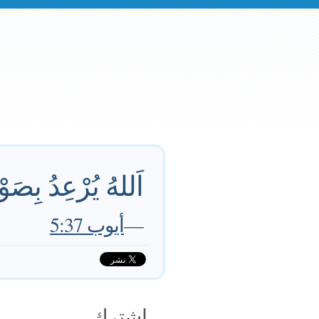
اَللهُ يُرْعِدُ بِصَوْ
—
أيوب 5:37
اشترك