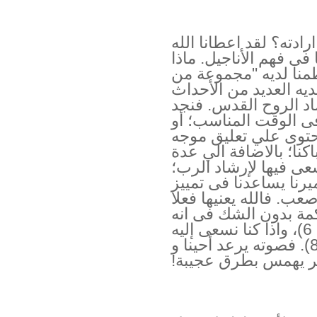
ادته؟ لقد اعطانا الله
فى فهم الأناجيل. ماذا
منا لديه "مجموعة من
لديه العديد من الأحداث
اد الروح القدس. فنجد
 الوقت المناسب؛ أو
تحتوى علي تعليق موجه
اكنا؛ بالاضافة الي عدة
سعى فيها لإرشاد الرب؛
رنا يساعدنا فى تمييز
. فالله يعنيها فعلا
حكمة بدون الشك فى انه
سوف يعطيها لنا ( يعقوب 1 : 5 - 6)، واذا كنا نسعى إليه
حقا فسوف نجده (متي 7 : 7- 8). فصوته يرعد أحينا و
خر يهمس بطرق عجيبة!