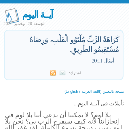
آيــة اليوم
الجمعة 20. نوفمبر 2020
كَرَاهَةُ الرَّبِّ مُلْتَوُو الْقَلْبِ، وَرِضَاهُ
مُسْتَقِيمُو الطَّرِيقِ.
—
أمثال 20:11
اشترك:
نسخة باللغتين (اللغة العربية / English)
تأملات فى آيــة اليوم...
بلا لوم؟ لا يمكننا أن ندعي أننا بلا لوم في
إنجازاتنا لأنه كيف سيفرح الرب بي؟ نحن بلا
لوم بسبب ذبيحة يسوع الكاملة. لقد غفر الله