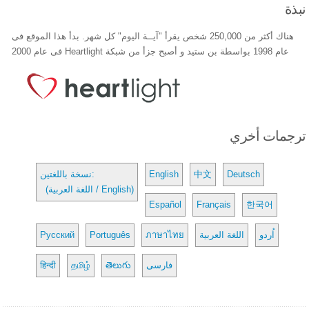
نبذة
هناك أكثر من 250,000 شخص يقرأ "آيــة اليوم" كل شهر. بدأ هذا الموقع فى
عام 1998 بواسطة بن ستيد و أصبح جزأ من شبكة Heartlight فى عام 2000
ترجمات أخري
Deutsch
中文
English
نسخة باللغتين:
(اللغة العربية / English)
Español
Français
한국어
اُردو
اللغة العربية
ภาษาไทย
Português
Русский
فارسی
తెలుగు
தமிழ்
हिन्दी