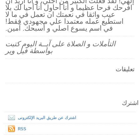
إلهي! لقد فعلت الكثير من أجلي، و أنا اريد ان
افرحك فرحا عظيما و أنا أحاول أنا أحيا لك بلا
عيب واثقا في نعمتك ان تعمل في ما لا
استطيع عمله معتمدا علي مجهودي فقط!
في اسم يسوع اصلي و أسبحك. آمين.
التأملات و الصلاة على آيــة اليوم كتبت
بواسطة فيل وير
تعليقات
اشترك
اشترك عن طريق البريد الإلكترونى
RSS