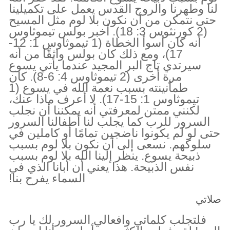
لنا وطهرنا والروح القدس يعمل على تكميلينا
حتى نتمكن من أن نكون بلا لوم مثل المسيح
(2 كورنثوس 3: 18). أخبر بولس تيموثاوس
أنه كان أسوأ الخطاة (1 تيموثاوس 1: 12-
17)، ومع ذلك كان بولس واثقًا من أنه
سيرتدي تاج البر المجيد عندما يأتي يسوع
مرة أخرى (2 تيموثاوس 4: 6-8). كان
طمأنينته بسبب نعمة الله في يسوع (1
تيموثاوس 1: 15-17). لا أعرف ماذا عنك،
لكنني ممتن لمعرفتي أنه يمكننا أن نجلب
السرور للرب كما يجلب لنا أطفالنا السرور
حتى لو لم يكونوا ناضجين تمامًا أو كاملين في
سلوكهم. نسعى إلى أن نكون بلا لوم بسبب
ذبيحة يسوع. ينظر إلينا الله بلا لوم بسبب
نفس الذبيحة. هذا يعني أن أبانا الذي في
السماء يفرح بنا!
صلاتي
فلتجلب كلماتي وافعالي السرور لك يا رب