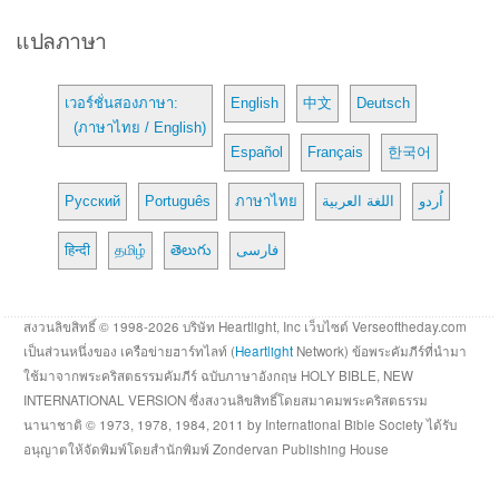
แปลภาษา
เวอร์ชั่นสองภาษา:
English
中文
Deutsch
(ภาษาไทย / English)
Español
Français
한국어
Русский
Português
ภาษาไทย
اللغة العربية
اُردو
हिन्दी
தமிழ்
తెలుగు
فارسی
สงวนลิขสิทธิ์ © 1998-2026 บริษัท Heartlight, Inc เว็บไซต์ Verseoftheday.com
เป็นส่วนหนึ่งของ เครือข่ายฮาร์ทไลท์ (
Heartlight
Network) ข้อพระคัมภีร์ที่นำมา
ใช้มาจากพระคริสตธรรมคัมภีร์ ฉบับภาษาอังกฤษ HOLY BIBLE, NEW
INTERNATIONAL VERSION ซึ่งสงวนลิขสิทธิ์โดยสมาคมพระคริสตธรรม
นานาชาติ © 1973, 1978, 1984, 2011 by International Bible Society ได้รับ
อนุญาตให้จัดพิมพ์โดยสำนักพิมพ์ Zondervan Publishing House