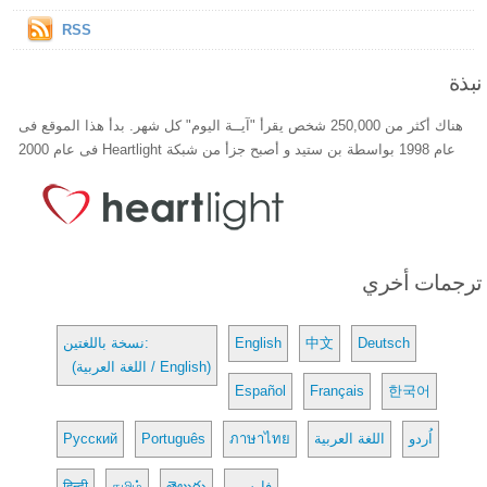
RSS
نبذة
هناك أكثر من 250,000 شخص يقرأ "آيــة اليوم" كل شهر. بدأ هذا الموقع فى
عام 1998 بواسطة بن ستيد و أصبح جزأ من شبكة Heartlight فى عام 2000
ترجمات أخري
Deutsch
中文
English
نسخة باللغتين:
(اللغة العربية / English)
Español
Français
한국어
اُردو
اللغة العربية
ภาษาไทย
Português
Русский
فارسی
తెలుగు
தமிழ்
हिन्दी