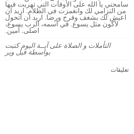
سامحني يا الله على الأوقات التي تهربت فيها
من التزامي لك وانغمزت في الظلام. اريد ان
اعيش لك بشغف وفرح ورضا. اريد ان اتحول
لأكون مثل يسوع. في اسمه، الرب يسوع،
اصلى. آمين.
التأملات و الصلاة على آيــة اليوم كتبت
بواسطة فيل وير
تعليقات