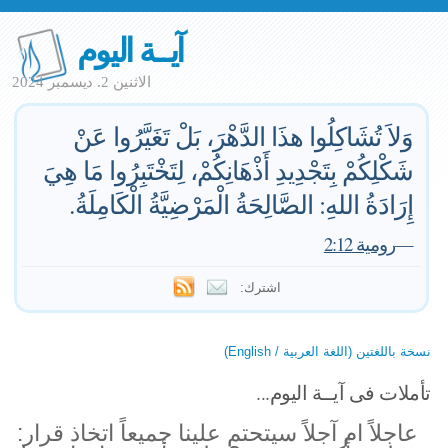
آيــة اليوم
الاثنين 2. ديسمبر 2024
وَلاَ تُشَاكِلُوا هذَا الدَّهْرَ، بَلْ تَغَيَّرُوا عَنْ
شَكْلِكُمْ بِتَجْدِيدِ أَذْهَانِكُمْ، لِتَخْتَبِرُوا مَا هِيَ
إِرَادَةُ اللهِ: الصَّالِحَةُ الْمَرْضِيَّةُ الْكَامِلَةُ.
—
رومية 2:12
اشترك:
نسخة باللغتين (اللغة العربية / English)
تأملات فى آيــة اليوم...
عاجلاً ام آجلاً سيتحتم علينا جميعاً اتخاذ قرار: