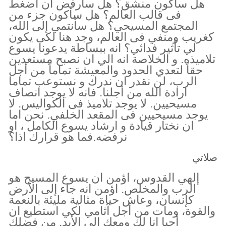
هل سأكون منشق؟ هل سأرفض ان اضغط
فى قالب العالم؟ هل سأكون جزء من
المجتمع المسيحي؟ هل سأنتمي إلى الله،
كغريب ومنفي فى العالم، وجد هنا لكى يكون
لي تأثير فدائي؟ انه ببساطة يدعونا يسوع
تلاميذه. و الخلاصة انه الي ان نصبح مستعدين
حقاً لتعدي الحدود والمعيشة تماماً من أجل
الرب، لن نقدر ان ندرك و نستوعب تماما
ارادة الله من أجلنا. فانه لا يوجد انصاف
مسيحيين. لا يوجد تلاميذ فى الكواليس. لا
يوجد مسيحيين فى المقعد الخلفي. نحن اما
ان نختار قيادة و ارشاد يسوع الكامل ، او
نرفضه.فما هو قرارك اذا؟
صلاتي
إلهي القدوس، اؤمن ان يسوع المسيح هو
الرب والمخلص. اؤمن انه جاء إلى الأرض
كإنسان، وعاش حياة مثالية مليئة بالنعمة
والقوة، ومات من أجل آثامي لكي استطيع ان
أحيا انا لك ومعك إلى الأبد. من فضلك