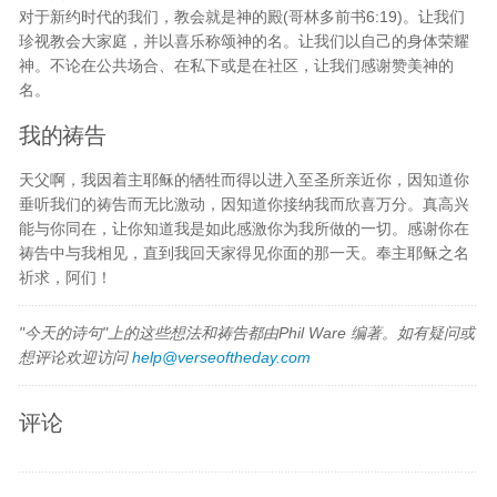
对于新约时代的我们，教会就是神的殿(哥林多前书6:19)。让我们
珍视教会大家庭，并以喜乐称颂神的名。让我们以自己的身体荣耀
神。不论在公共场合、在私下或是在社区，让我们感谢赞美神的
名。
我的祷告
天父啊，我因着主耶稣的牺牲而得以进入至圣所亲近你，因知道你
垂听我们的祷告而无比激动，因知道你接纳我而欣喜万分。真高兴
能与你同在，让你知道我是如此感激你为我所做的一切。感谢你在
祷告中与我相见，直到我回天家得见你面的那一天。奉主耶稣之名
祈求，阿们！
"今天的诗句"上的这些想法和祷告都由Phil Ware 编著。如有疑问或
想评论欢迎访问
help@verseoftheday.com
评论