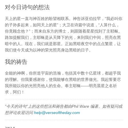
对今日诗句的想法
天上的星一直与神百姓的盼望相联系。神告诉亚伯拉罕，“我必叫你
的子孙多起来，如同天上的星”；大卫在诗篇中说道，“人算什么，
你竟顾念他？”；而来自东方的博士，则跟随着星星找到了主耶稣。
路加提醒我们，主耶稣是从天降下的光，来到我们中间，照亮在黑
暗中的人。现在，我们就是那星。正如黑暗夜空中的点点繁星，让
我们使今天成为以神的荣光照亮身边黑暗的日子。
我的祷告
全能的神啊，你所造宇宙的浩瀚，包括其中数十亿星球，都超乎我
的理解。但我要感谢你，使我能够在黑暗的世界做光。我起誓要尽
我所能以你的光照亮他人的生命。奉主耶稣——明亮晨星之名祈
求，阿们！
"今天的诗句"上的这些想法和祷告都由Phil Ware 编著。如有疑问或
想评论欢迎访问
help@verseoftheday.com