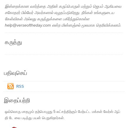
இன்றைக்கான வார்த்தை அதின் கருப்பொருள் மற்றும் ஜெபம் ஆகியவை
சகோதரர் பில்வேர் அவர்களால் எழுதப்படுகிறது. நீங்கள் உங்களுடைய
கேள்விகள் அல்லது கருத்துக்களை பகிர்ந்துகொள்ள
help@verseoftheday.com என்ற மின்னஞ்சல் மூலமாக தெரிவிக்கலாம்.
கருத்து
பதிவுசெய்
RSS
இதைப்பற்றி
ஒவ்வொரு மாதமும் தற்பொழுது 5 லட்சத்திற்கும் மேற்பட்ட மக்கள் வேர்ஸ் ஆப்
தி டே வை படித்து பயன் பெறுகிறார்கள்.