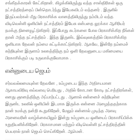
சங்கீதக்காரன் கேட்கிறான். கிழக்கிலிருந்து வந்த சாஸ்திரிகள் ஒரு
நட்சத்திரத்தைப் பின்தொடர்ந்து இயேசுவிடம் வந்தனர் . இருளில்
இருப்பவர்கள் மீது பிரகாசிக்க வானத்திலிருந்து நம்மிடம் வந்த
விடிவெள்ளி ஒளியின் நட்சத்திரம் இயேசு என்பதை லூக்கா ஆசிரியர்
நமக்கு நினைவூட்டுகிறார். இப்போது சுடர்களை போல பிரகாசிக்கிற நீங்கள்
தான் அந்த நட்சத்திரம் . இந்த இருண்ட இவ்வுலகத்தில் பிரகாசிக்கிற
ஒளியாக தேவன் நம்மை சுட்டிக்காட்டுகிறார். ஆகவே, இன்றே நம்மைச்
சுற்றியுள்ள இருளாம் உலகத்திற்கு நம் ஒளி தேவனுடைய மகிமையை
பிரகாசிக்கும் படி உருவாக்குவோமாக .
என்னுடைய ஜெபம்
சர்வவல்லமையுள்ள தேவனே , உம்முடைய இந்த அதிசயமான
ஆகாயவிரிவு எவ்வளவு பெரியது , அதில் கோடான கோடி நட்சத்திரங்கள்,
எனது ஞானத்திற்கு அப்பாற்பட்டது . ஆனால் என்னைச் சுற்றியுள்ள
இருண்ட உலகில் ஒளியின் இடமாக இருக்க என்னை அழைத்ததற்காக
நான் உமக்கு நன்றி கூறுகிறேன், மேலும் என்னால் முடிந்த அளவு
அனைவரின் வாழ்க்கையிலும் இன்று உம்முடைய ஒளியைப் பிரகாசிப்பிக்க
உறுதியளிக்கிறேன். பிரகாசமான மற்றும் விடிவெள்ளி நட்சத்திரத்தின்
பெயரால் நான் ஜெபம் செய்கிறேன். ஆமென்.