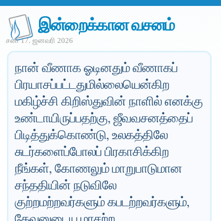
இன்றைக்கான வசனம்
சனி 17. ஜனவரி 2026
நான் வீணாக ஓடினதும் வீணாகப்
பிரயாசப்பட்டதுமில்லையென்கிற
மகிழ்ச்சி கிறிஸ்துவின் நாளில் எனக்கு
உண்டாயிருப்பதற்கு, ஜீவவசனத்தைப்
பிடித்துக்கொண்டு, உலகத்திலே
சுடர்களைப்போலப் பிரகாசிக்கிற
நீங்கள், கோணலும் மாறுபாடுமான
சந்ததியின் நடுவிலே
குற்றமற்றவர்களும் கபடற்றவர்களும்,
தேவனுடைய மாசற்ற