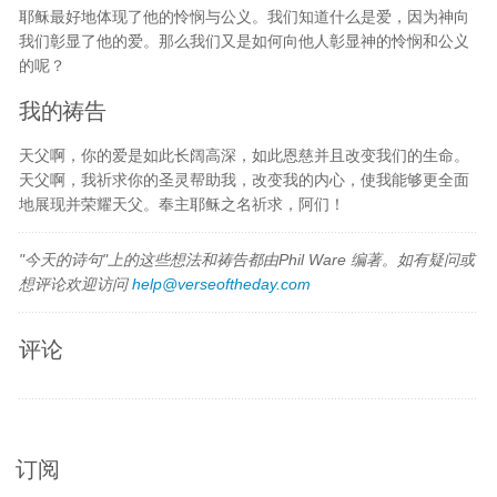
耶稣最好地体现了他的怜悯与公义。我们知道什么是爱，因为神向
我们彰显了他的爱。那么我们又是如何向他人彰显神的怜悯和公义
的呢？
我的祷告
天父啊，你的爱是如此长阔高深，如此恩慈并且改变我们的生命。
天父啊，我祈求你的圣灵帮助我，改变我的内心，使我能够更全面
地展现并荣耀天父。奉主耶稣之名祈求，阿们！
"今天的诗句"上的这些想法和祷告都由Phil Ware 编著。如有疑问或
想评论欢迎访问
help@verseoftheday.com
评论
订阅