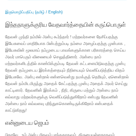
இருமொழிப்பதிப்பு (தமிழ் / English)
இந்தநாளுக்குரிய வேதவார்த்தையின் கருப்பொருள்
தேவன் முந்தி நம்மில் அன்பு கூர்ந்தார் ! மற்றவர்களை நேசிப்பதற்கு
இயேசுவைப் மாதிரியாக பின்பற்றும்படி நம்மை அழைப்பதற்கு முன்பாக ,
இயேசுவின் மூலமாய் நம்முடைய பாவங்களுக்கான பரிகாரத்தை செய்ய
அவர் மாபெரும் விலையைச் செலுத்தினார். அன்பை நாம்
மற்றவர்களிடத்தில் காண்பிக்கும்படி தேவன் கட்டளையிடுவதற்கு முன்பு
தேவன் தம்முடைய இரக்கத்தையும் நீதியையும் வெளிப்படுத்திய விதம்
இயேசுவே. அன்பு என்றால் என்னவென்று நமக்குத் தெரியும், ஏனென்றால்
தேவன் நம்மிடமிருந்து அதைக் கேட்பதற்கு முன்பு அதைக் அவர் செய்து
காட்டினார். தேவனின் இரக்கம் , நீதி, கிருபை மற்றும் அன்பை நாம்
எவ்வாறு மற்றவர்களுக்கு வெளிப்படுத்துகிறோம் என்பது தேவனின்
அன்பை நாம் எவ்வளவு புரிந்துககொண்டிருக்கிறோம் என்பதைக்
காட்டுகிறது!
என்னுடைய ஜெபம்
பிதாவே , உம் அன்பு மிகவும் பரந்ததாகவும், கிருபையுள்ளதாகவும்,