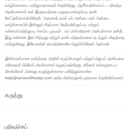
வாழ்க்கையை மாற்றுவதாகவும் தெரிகிறது. ஆசீர்வதிக்கப்பட்ட பரிசுத்த
ஆவியானவர் என் இருதயத்தை மறுரூபமாக்கும்படி நான்
கேட்டுக்கொள்கிறேன், அதனால் நான் உம் அன்பை என் அன்றாட
வாழ்க்கையில் இன்னும் சிறப்பாக பிரதிபலிக்கும்படி மற்றும்
மகிமைப்படுத்துபடி செய்ய முடியும் . உம் மாபெரிதான அன்புக்காக நன்றி,
இது என்னை இரட்சித்தது மற்றும் நான் மற்றவர்களை நடத்தும் விதத்தை
மாற்றுகிறது. இயேசுவின் நாமத்தினாலே ஜெபிக்கிறேன் ஆமென்.
இன்றைக்கான வார்த்தை அதின் கருப்பொருள் மற்றும் ஜெபம் ஆகியவை
சகோதரர் பில்வேர் அவர்களால் எழுதப்படுகிறது. நீங்கள் உங்களுடைய
கேள்விகள் அல்லது கருத்துக்களை பகிர்ந்துகொள்ள
help@verseoftheday.com என்ற மின்னஞ்சல் மூலமாக தெரிவிக்கலாம்.
கருத்து
பதிவுசெய்