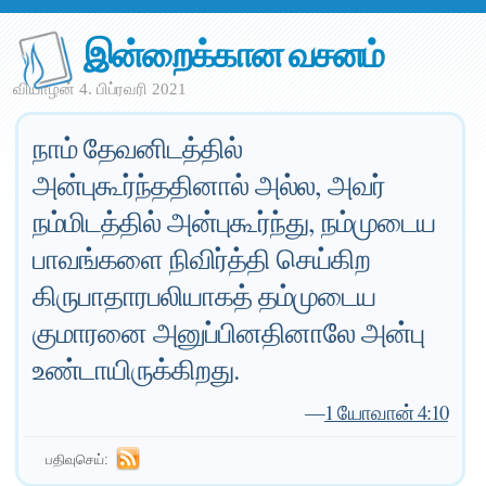
இன்றைக்கான வசனம்
வியாழன் 4. பிப்ரவரி 2021
நாம் தேவனிடத்தில்
அன்புகூர்ந்ததினால் அல்ல, அவர்
நம்மிடத்தில் அன்புகூர்ந்து, நம்முடைய
பாவங்களை நிவிர்த்தி செய்கிற
கிருபாதாரபலியாகத் தம்முடைய
குமாரனை அனுப்பினதினாலே அன்பு
உண்டாயிருக்கிறது.
—
1 யோவான் 4:10
பதிவுசெய்: