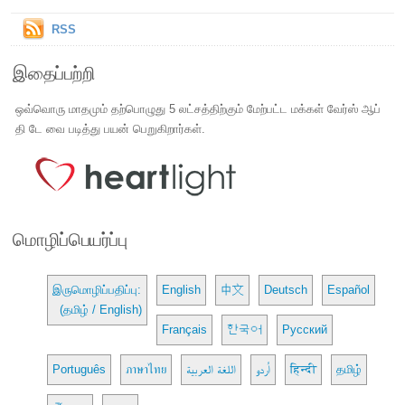
RSS
இதைப்பற்றி
ஒவ்வொரு மாதமும் தற்பொழுது 5 லட்சத்திற்கும் மேற்பட்ட மக்கள் வேர்ஸ் ஆப்
தி டே வை படித்து பயன் பெறுகிறார்கள்.
மொழிப்பெயர்ப்பு
இருமொழிப்பதிப்பு:
English
中文
Deutsch
Español
(தமிழ் / English)
Français
한국어
Русский
Português
ภาษาไทย
اللغة العربية
اُردو
हिन्दी
தமிழ்