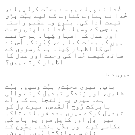
خُدا نے پہلے ہم سے محبّت کی! پہلے،
خُدا نے ہمارے کفارے کے لیے بہُت بڑی
قیمت ادا کی۔ یسُوع وہ عظیم راستہ
ہے جس کے وسیلہ خُدا نے اپنی رحمت
اور عدل کا اظہار کِیا۔ ہم جانتے
ہیں کہ محبّت کیا ہے، کِیُونکہ اُس نے
اُس کا اظہار کِیا۔ ہم دُوسروں کے
ساتھ کیسے خُدا کی رحمت اور عدل کا
اظہار کرتے ہیں؟
میری دعا
باپ، تیری محبّت، بہُت وسیع، بہُت
شفیق، اور زندگی تبدیل کرنے والی
ہے۔ میری یہ اِلتجا ہے کہ، اَے
بابرکت رُوح اُلقُدس، میرے دِل کو
تبدیل کرکے میری مدد فرمائے تاکہ
میرا دِل اور کامِل طور پر باپ کی
عکاسی کرے اور جلال بخشے۔ یسُوع کے
نام سے مانگتا ہُوں۔ آمین۔