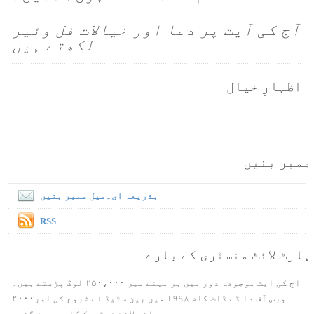
آج کی آیت پر دعا اور خیالات فل وئیر
لکھتے ہیں
اظہارِ خیال
ممبر بنیں
بذریعہ ای۔میل ممبر بنیں
RSS
ہارٹ لائٹ منسٹری کے بارے
آج کی آیت موجودہ دور میں ہر مہنے میں ۲۵۰،۰۰۰ لوگ پڑھتے ہیں۔
ورس آف دا ڈے ڈاٹ کام ۱۹۹۸ میں بین سٹیڈ نے شروع کی اور۲۰۰۰
ہائی لائٹ نیٹورک کا حصہ بن گئی۔