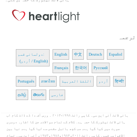
ترجمہ
Español
Deutsch
中文
English
دولسانی قسم:
(اُردو / English)
Français
한국어
Русский
हिन्दी
اُردو
اللغة العربية
ภาษาไทย
Português
فارسی
తెలుగు
தமிழ்
ہائی لائٹ آئی این سی۔ کاپی رائٹ ۱۹۹۸-۲۰۱۳ ۔ ورس آف دا ڈے ڈاٹ کام اب
ہائی لائٹ نیٹورک کا حصہ ہے۔ کلام کے تمام سوالات، جن کا اشارہ دوسری
صورت میں کیا گیا ہے، سب کچھ بائبل مقدس سے لیا گیا ہے، نیا بین
الاقوامی قسم۔ کاپی رائٹ ۱۹۷۳،۱۹۷۸،۱۹۸۴،۲۰۱۱، آئی این سی۔ تمام