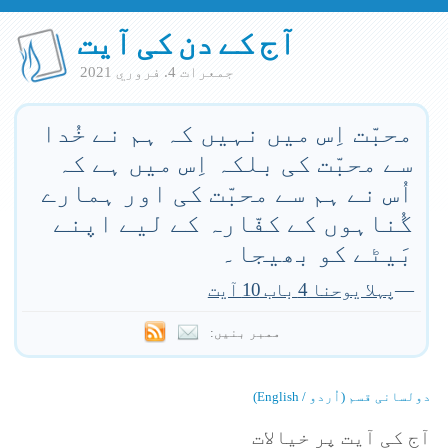
آج کے دن کی آیت
جمعرات 4. فروري 2021
محبّت اِس میں نہیں کہ ہم نے خُدا
سے محبّت کی بلکہ اِس میں ہے کہ
اُس نے ہم سے محبّت کی اور ہمارے
گُناہوں کے کفّارہ کے لیے اپنے
بَیٹے کو بھیجا۔
—
پہلا یوحنا 4 باب 10 آیت
ممبر بنیں:
دولسانی قسم (اُردو / English)
آج کی آیت پر خیالات