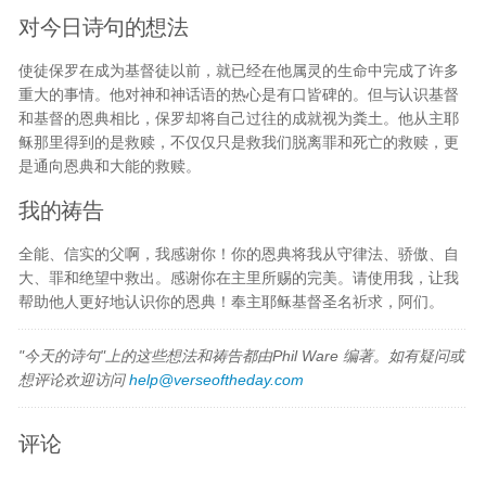
对今日诗句的想法
使徒保罗在成为基督徒以前，就已经在他属灵的生命中完成了许多
重大的事情。他对神和神话语的热心是有口皆碑的。但与认识基督
和基督的恩典相比，保罗却将自己过往的成就视为粪土。他从主耶
稣那里得到的是救赎，不仅仅只是救我们脱离罪和死亡的救赎，更
是通向恩典和大能的救赎。
我的祷告
全能、信实的父啊，我感谢你！你的恩典将我从守律法、骄傲、自
大、罪和绝望中救出。感谢你在主里所赐的完美。请使用我，让我
帮助他人更好地认识你的恩典！奉主耶稣基督圣名祈求，阿们。
"今天的诗句"上的这些想法和祷告都由Phil Ware 编著。如有疑问或
想评论欢迎访问
help@verseoftheday.com
评论