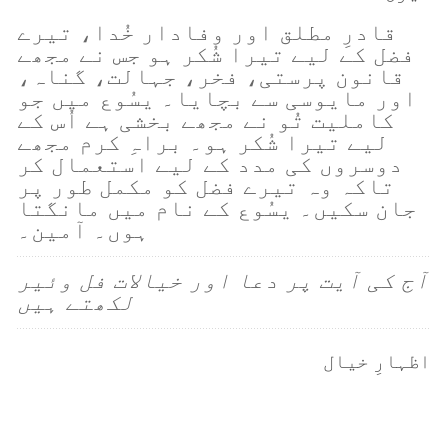
قادرِ مطلق اور وفادار خُدا، تیرے
فضل کے لیے تیرا شُکر ہو جس نے مجھے
قانون پرستی، فخر، جہالت، گناہ،
اور مایوسی سے بچایا۔ یسُوع میں جو
کاملیت تُو نے مجھے بخشی ہے اُس کے
لیے تیرا شُکر ہو۔ براہِ کرم مجھے
دوسروں کی مدد کے لیے استعمال کر
تاکہ وہ تیرے فضل کو مکمل طور پر
جان سکیں۔ یسُوع کے نام میں مانگتا
ہوں۔ آمین۔
آج کی آیت پر دعا اور خیالات فل وئیر
لکھتے ہیں
اظہارِ خیال