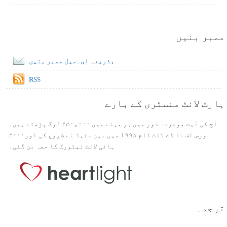
ممبر بنیں
بذریعہ ای۔میل ممبر بنیں
RSS
ہارٹ لائٹ منسٹری کے بارے
آج کی آیت موجودہ دور میں ہر مہنے میں ۲۵۰،۰۰۰ لوگ پڑھتے ہیں۔
ورس آف دا ڈے ڈاٹ کام ۱۹۹۸ میں بین سٹیڈ نے شروع کی اور۲۰۰۰
ہائی لائٹ نیٹورک کا حصہ بن گئی۔
ترجمہ