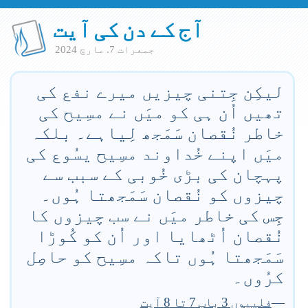
آج کے دن کی آیت
جمعرات 7. مارچ 2024
لیکِن جِتنی چیزیں میرے نفع کی
تھیں اُن ہی کو میَں نے مسِیح کی
خاطر نُقصان سَمَجھ لِیاہے۔ بلکہ
میَں اپنے خُداوند مسِیح یسُوع کی
پہچان کی بڑی خُوبی کے سبب سے
چیزوں کو نُقصان سَمَجھتا ہُوں۔
جِس کی خاطر میَں نے سب چیزوں کا
نُقصان اُٹھایا اور اُن کو کُوڑا
سَمَجھتا ہُوں تاکہ مسِیح کو حاصِل
کرُوں۔
—
فلپیوں 3 باب 7 تا 8 آیت