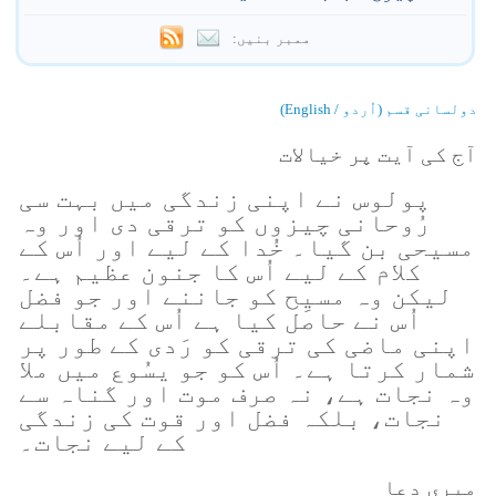
ممبر بنیں:
دولسانی قسم (اُردو / English)
آج کی آیت پر خیالات
پولوس نے اپنی زندگی میں بہت سی
رُوحانی چیزوں کو ترقی دی اور وہ
مسیحی بن گیا۔ خُدا کے لیے اور اُس کے
کلام کے لیے اُس کا جنون عظیم ہے۔
لیکن وہ مسیِح کو جاننے اور جو فضل
اُس نے حاصل کیا ہے اُس کے مقابلے
اپنی ماضی کی ترقی کو رَدی کے طور پر
شمار کرتا ہے۔ اُس کو جو یسُوع میں ملا
وہ نجات ہے، نہ صرف موت اور گناہ سے
نجات، بلکہ فضل اور قوت کی زندگی
کے لیے نجات۔
میری دعا