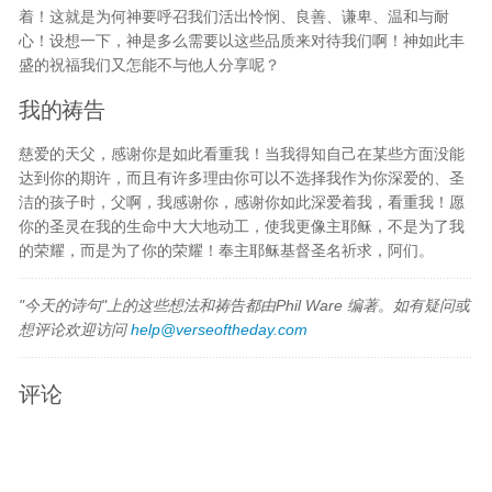
着！这就是为何神要呼召我们活出怜悯、良善、谦卑、温和与耐
心！设想一下，神是多么需要以这些品质来对待我们啊！神如此丰
盛的祝福我们又怎能不与他人分享呢？
我的祷告
慈爱的天父，感谢你是如此看重我！当我得知自己在某些方面没能
达到你的期许，而且有许多理由你可以不选择我作为你深爱的、圣
洁的孩子时，父啊，我感谢你，感谢你如此深爱着我，看重我！愿
你的圣灵在我的生命中大大地动工，使我更像主耶稣，不是为了我
的荣耀，而是为了你的荣耀！奉主耶稣基督圣名祈求，阿们。
"今天的诗句"上的这些想法和祷告都由Phil Ware 编著。如有疑问或
想评论欢迎访问
help@verseoftheday.com
评论