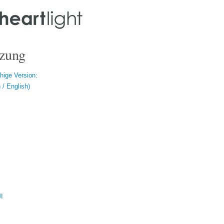
zung
hige Version:
/ English)
ال