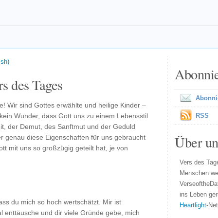
ish)
Abonni
s des Tages
Abonni
! Wir sind Gottes erwählte und heilige Kinder –
h kein Wunder, dass Gott uns zu einem Lebensstil
RSS
eit, der Demut, des Sanftmut und der Geduld
Über un
ter genau diese Eigenschaften für uns gebraucht
tt mit uns so großzügig geteilt hat, je von
Vers des Tage
Menschen wel
VerseoftheDa
ins Leben ger
ss du mich so hoch wertschätzt. Mir ist
Heartlight
-Ne
l enttäusche und dir viele Gründe gebe, mich