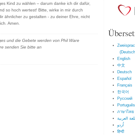
liges Kind zu wählen – darum danke ich dir dafür,
nd so hoch wertest! Bitte, wirke in mir durch
r ähnlicher zu gestalten - zu deiner Ehre, nicht
ich. Amen.
Überset
es und die Gebete werden von Phil Ware
Zweisprac
e senden Sie bitte an
(Deutsch 
English
中文
Deutsch
Español
Français
한국어
Русский
Português
ภาษาไทย
لغة العربية
اُردو
हिन्दी