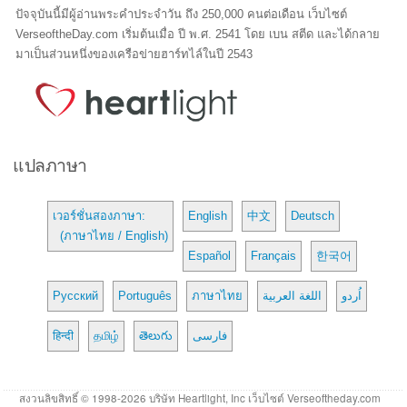
ปัจจุบันนี้มีผู้อ่านพระคำประจำวัน ถึง 250,000 คนต่อเดือน เว็บไซต์
VerseoftheDay.com เริ่มต้นเมื่อ ปี พ.ศ. 2541 โดย เบน สตีด และได้กลาย
มาเป็นส่วนหนึ่งของเครือข่ายฮาร์ทไล์ในปี 2543
แปลภาษา
เวอร์ชั่นสองภาษา:
English
中文
Deutsch
(ภาษาไทย / English)
Español
Français
한국어
Русский
Português
ภาษาไทย
اللغة العربية
اُردو
हिन्दी
தமிழ்
తెలుగు
فارسی
สงวนลิขสิทธิ์ © 1998-2026 บริษัท Heartlight, Inc เว็บไซต์ Verseoftheday.com