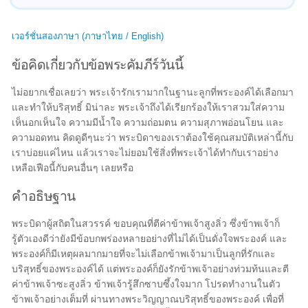
เวอร์ชั่นสองภาษา (ภาษาไทย / English)
ข้อคิดเกี่ยวกับข้อพระคัมภีร์วันนี้
ไม่อยากเชื่อเลยว่า พระเจ้ารักเรามากในฐานะลูกที่พระองค์ได้เลือกมา
และทำให้บริสุทธิ์ มิน่าละ พระเจ้าถึงได้เรียกร้องให้เราสวมใส่ความ
เห็นอกเห็นใจ ความมีน้ำใจ ความถ่อมตน ความสุภาพอ่อนโยน และ
ความอดทน คิดดูดีๆนะว่า พระบิดาของเราต้องใช้คุณสมบัติเหล่านี้กับ
เราบ่อยแค่ไหน แล้วเราจะไม่ยอมใช้สิ่งที่พระเจ้าได้ทำกับเราอย่าง
เหลือเฟือนี้กับคนอื่นๆ เลยหรือ
คำอธิษฐาน
พระบิดาผู้สถิตในสวรรค์ ขอบคุณที่ตีค่าข้าพเจ้าสูงลิ่ว ซึ่งข้าพเจ้าก็
รู้ตัวเองดีว่ายังมีข้อบกพร่องหลายอย่างที่ไม่ได้เป็นดั่งใจพระองค์ และ
พระองค์ก็มีเหตุผลมากมายที่จะไม่เลือกข้าพเจ้ามาเป็นลูกที่รักและ
บริสุทธิ์ของพระองค์ได้ แต่พระองค์ก็ยังรักข้าพเจ้าอย่างท่วมท้นและตี
ค่าข้าพเจ้าซะสูงลิ่ว ข้าพเจ้ารู้สึกซาบซึ้งใจมาก โปรดทำงานในตัว
ข้าพเจ้าอย่างเต็มที่ ผ่านทางพระวิญญาณบริสุทธิ์ของพระองค์ เพื่อที่