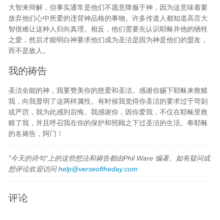
大智来辩解，但事实通常是他们不愿意降服于神，因为这意味着要
放弃他们心中所爱的违背神品格的事物。许多传道人都知道高言大
智很难让这种人归向真理。相反，他们需要先认识耶稣并他的牺牲
之爱，然后才能明白神要求他们成为圣洁是因为神是他们的盟友，
而不是敌人。
我的祷告
圣洁全能的神，我要赞美你的慈爱和圣洁。感谢你赐下耶稣来救赎
我，向我显明了这两样属性。有时候我觉得你圣洁的要求过于苛刻
或严厉，我为此感到后悔。我感谢你，因你爱我，不仅在耶稣里救
赎了我，并且呼召我在你的保护和照顾之下过圣洁的生活。奉耶稣
的名祷告，阿门！
"今天的诗句"上的这些想法和祷告都由Phil Ware 编著。如有疑问或
想评论欢迎访问
help@verseoftheday.com
评论