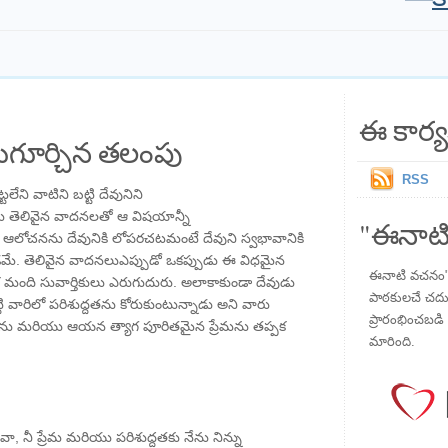
ఈ కార్య
గూర్చిన తలంపు
RSS
లేని వాటిని బట్టి దేవునిని
తమ తెలివైన వాదనలతో ఆ విషయాన్నీ
"ఈనాటి
ఆలోచనను దేవునికి లోపరచటమంటే దేవుని స్వభావానికి
్టడమే. తెలివైన వాదనలుఎప్పుడో ఒకప్పుడు ఈ విధమైన
ఈనాటి వచనం" ప
అనేక మంది సువార్తికులు ఎరుగుదురు. అలాకాకుండా దేవుడు
పాఠకులచే చదువు
ట్టి వారిలో పరిశుద్దతను కోరుకుంటున్నాడు అని వారు
ప్రారంభించబడి ,
ును మరియు ఆయన త్యాగ పూరితమైన ప్రేమను తప్పక
మారింది.
వా, నీ ప్రేమ మరియు పరిశుద్దతకు నేను నిన్ను