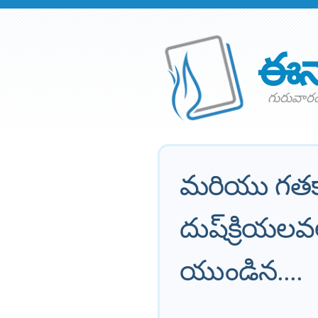
ఈన
గురువారం
మరియు గతకా
దుష్‌క్రియ
యుండిన....