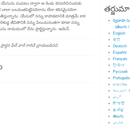
ానికి యేసును పంపటం ద్వారా ఆ రెండు కనపరిచినందుకు
తర్జుమా
రిక చాలా బలవంతపెట్టినదిగాను లేదా కఠినమైనదిగా
స్తున్నాను. యేసులో నన్ను కాపాడటానికి మాత్రమే కాక
ద్విభాషా స
రిశుద్ధ జీవితానికి నన్ను పిలుచునంతగా కూడా నన్ను
(తెలుగు /
సు నామములో నేను ప్రార్ధిస్తున్నాను. ఆమెన్.
English
中文
్థన ఫీల్ వారే గారిచే వ్రాయబడినవి.
Deutsch
Español
Français
ు
한국어
Русский
Português
ภาษาไทย
 العربية
اُردو
हिन्दी
தமிழ்
తెలుగు
فارسی