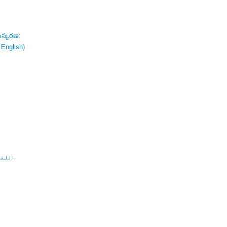
ంస్కరణ:
 English)
اللغة