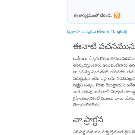
ఈ కార్యక్రమంలో చేరండి:
ద్విభాషా సంస్కరణ (తెలుగు / English)
ఈనాటి వచనమును
అనేకులు దేవుని కొరకు తాము విడిచిపెట్ట
తిరస్కరిస్తుంటారు.అటువంటి￰వారు 
దాచవచ్చు.ఎందుకంటె వారివరకు తమ 
విరుద్ధమైన తమ ఇష్టాలను విడిచిపెట
వ్యక్తిని సత్యం కొరకు గెలుస్తాయని 
వారి శత్రువు కాదు కానీ మిత్రుడు కాబ
గ్రహించడానికంటే ముందు వారు యేస
తెలుసుకోవలెను.
నా ప్రార్థన
పరిశుద్ధ మరియు సర్వశక్తిమంతుడైన దే