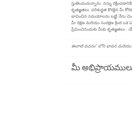
స్తుతించుచున్నాను. నన్ను రక్షించడ
కృతజ్ఞతలు. పరిశుద్ధత కొరకైన మీ కో
భావించిన సమయాలను బట్టి నేను చింతి
మీ రక్షణ మరియు సంరక్షణ క్రింద ఒక ప
ప్రేమించినందుకు మీకు కృతజ్ఞతలు . యే
ఈనాటి వచనం" లోని భావన మరియు ప్రార
మీ అభిప్రాయముల