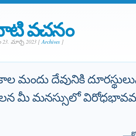
ాటి వచనం
 23. మార్చి 2023
[
Archives
]
ల మందు దేవునికి దూరస్థులు
లవలన మీ మనస్సులో విరోధభావ
—
క