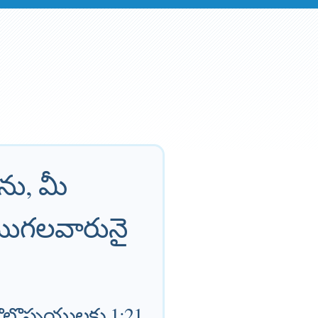
ను, మీ
ముగలవారునై
ొలొస్సయులకు 1:21