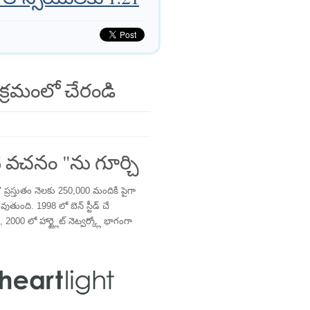
క్రమంలో చేరండి
 వచనం "ను గూర్చి
్రస్తుతం నెలకు 250,000 మందికి పైగా
తుంది. 1998 లో బెన్ స్టీడ్ చే
 2000 లో హార్ట్లైట్ నెట్వర్క్లో భాగంగా