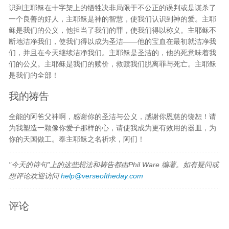
识到主耶稣在十字架上的牺牲决非局限于不公正的误判或是谋杀了
一个良善的好人，主耶稣是神的智慧，使我们认识到神的爱。主耶
稣是我们的公义，他担当了我们的罪，使我们得以称义。主耶稣不
断地洁净我们，使我们得以成为圣洁——他的宝血在最初就洁净我
们，并且在今天继续洁净我们。主耶稣是圣洁的，他的死意味着我
们的公义。主耶稣是我们的赎价，救赎我们脱离罪与死亡。主耶稣
是我们的全部！
我的祷告
全能的阿爸父神啊，感谢你的圣洁与公义，感谢你恩慈的饶恕！请
为我塑造一颗像你爱子那样的心，请使我成为更有效用的器皿，为
你的天国做工。奉主耶稣之名祈求，阿们！
"今天的诗句"上的这些想法和祷告都由Phil Ware 编著。如有疑问或
想评论欢迎访问
help@verseoftheday.com
评论