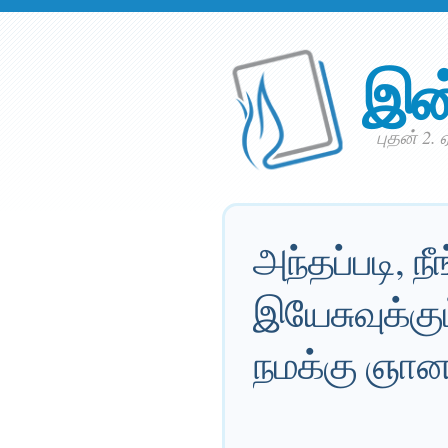
இன
புதன் 2. 
அந்தப்படி, ந
இயேசுவுக்குட
நமக்கு ஞானமு