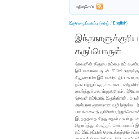
பதிவுசெய்:
இருமொழிப்பதிப்பு (தமிழ் / English)
இந்தநாளுக்குரி
கருப்பொருள்
தேவனின் கிருபை நம்மை நம் ஆண்டவ
இயேசுவானவருடன் மீட்பின் உறவுக்க
சிலுவையில் இயேசுவின் தியாக மரணம
நல்ல மற்றும் ஒழுக்கமான மனிதன
உணர்ந்துக்கொள்ளுகிறோம் . இயேச
தேவன் நம்மோடு இருக்கிறார் . அவ
அன்பான ஞானமான வழி இதுவே . இயேசு
பாவங்களைத் தம்மேல் ஏற்றுக்கொண
இரத்தத்தை சிந்துவதன் மூலம் நம்
தொடர்ந்து பரிசுத்தம் செய்பவராய் 
நம் இரட்சிப்பின் தொடக்கத்தில் நம்