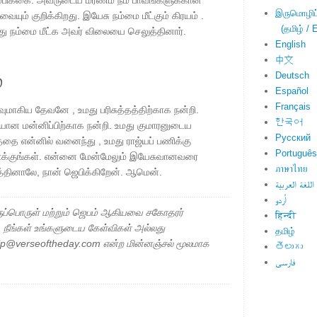
ம்பிக்கை. அவருடைய மரணம் நம் பாவங்களுக்கான
இருமொழிப்ப
யும் குறிக்கிறது. இயேசு நம்மை மீட்கும் கிரயம் .
(தமிழ் / E
ந்து நம்மை மீட்க அவர் விலையை செலுத்தினார்.
English
中文
்
Deutsch
Español
Français
ுமாகிய தேவனே , உமது பரிசுத்தத்திற்காக நன்றி.
한국어
பையான மன்னிப்பிற்காக நன்றி. உமது குமாரனுடைய
Русский
ை என்னில் வனைந்து , உமது ராஜ்யப் பணிக்கு
Português
மாக்குங்கள். என்னை மேன்மேலும் இயேசுவானவரை
ภาษาไทย
தினாலே, நான் ஜெபிக்கிறேன். ஆமென்.
اللغة العربية
اُردو
ப்பொருள் மற்றும் ஜெபம் ஆகியவை சகோதரர்
हिन्दी
ு. நீங்கள் உங்களுடைய கேள்விகள் அல்லது
தமிழ்
elp@verseoftheday.com என்ற மின்னஞ்சல் மூலமாக
తెలుగు
فارسی