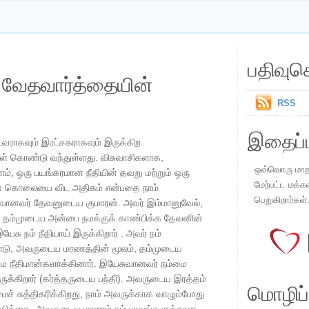
பதிவுச
ய வேதவார்த்தையின்
RSS
இதைப்ப
ராகவும் இரட்சகராகவும் இருக்கிற
ுள் கொண்டு வந்துள்ளது. விசுவாசிகளாக,
ஒவ்வொரு மாதமு
், ஒரு பயங்கரமான நீதியின் தவறு மற்றும் ஒரு
மேற்பட்ட மக்க
ின் கொலையை விட அதிகம் என்பதை நாம்
பெறுகிறார்கள்
ுவானவர் தேவனுடைய குமாரன். அவர் இம்மானுவேல்,
ர் தம்முடைய அன்பை நமக்குக் காண்பிக்க தேவனின்
 நம் நீதியாய் இருக்கிறார் . அவர் நம்
்டு, அவருடைய மரணத்தின் மூலம், தம்முடைய
மை நீதிமான்களாக்கினார். இயேசுவானவர் நம்மை
இருக்கிறார் (கர்த்தருடைய பந்தி). அவருடைய இரத்தம்
மொழிப்ப
மைச் சுத்திகரிக்கிறது, நாம் அவருக்காக வாழும்போது