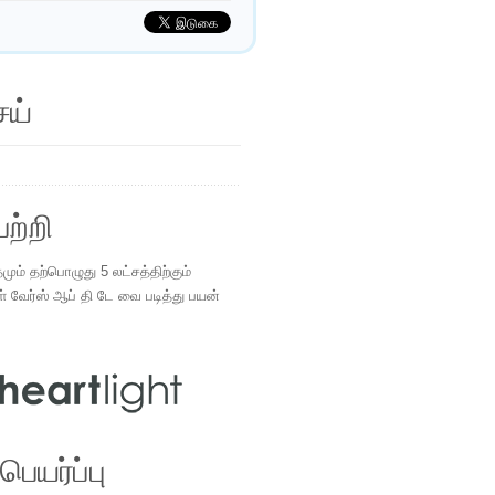
ெய்
ற்றி
ம் தற்பொழுது 5 லட்சத்திற்கும்
ள் வேர்ஸ் ஆப் தி டே வை படித்து பயன்
.
ெயர்ப்பு