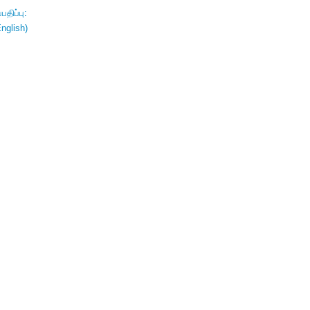
திப்பு:
nglish)