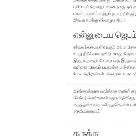
அதைத் தொடர்கிறது. இயேசு நம் ந
பலியாயும் தேவனுடனான நமது ஒப்புரவை
பாவம், மரணம் மற்றும் நரகத்திலிரு
இயேசு நமக்கு எல்லாமுமாமே !
என்னுடைய ஜெபம
சர்வவல்லமையுள்ளவரும் அப்பா பிதாவ
உமது நீதிக்காக நன்றி. உமது கிரு
இருதயத்தைப் போன்ற ஒரு இருதயத்த
என்னை மிகவும் பயனுள்ள பாத்திர
போல ஆக்குங்கள். அவருடைய நாமத்
இன்றைக்கான வார்த்தை அதின் கரு
பில்வேர் அவர்களால் எழுதப்படுகிறத
கருத்துக்களை பகிர்ந்துகொள்ள h
தெரிவிக்கலாம்.
கருத்து