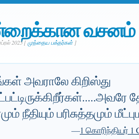
்றைக்கான வசனம்
ஏப்ரல் 2025
[
முந்தைய பக்தர்கள்
]
ீங்கள் அவராலே கிறிஸ்து
்பட்டிருக்கிறீர்கள்.....அவரே
ம் நீதியும் பரிசுத்தமும் மீட்ப
—
1 கொரிந்தியர் 1 C