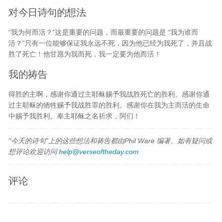
对今日诗句的想法
“我为何而活？”这是重要的问题，而最重要的问题是 “我为谁而
活？”只有一位能够保证我永远不死，因为他已经为我死了，并且战
胜了死亡！他甘愿为我而死，我一定要为他而活！
我的祷告
得胜的主啊，感谢你通过主耶稣赐予我战胜死亡的胜利。感谢你通
过主耶稣的牺牲赐予我战胜罪的胜利。感谢你在我为主而活的生命
中赐予我胜利。奉主耶稣之名祈求，阿们！
"今天的诗句"上的这些想法和祷告都由Phil Ware 编著。如有疑问或
想评论欢迎访问
help@verseoftheday.com
评论