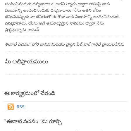
అందించినందుకు ధన్యవాదాలు. అతని త్యాగం ద్వారా పాపంపై నాకు
విజయాన్ని అందించినందుకు ధన్యవాదాలు. నేను అతని కోసం
జీవించినప్పుడు నా జీవితంలో ఈ రోజు నాకు విజయాన్ని అందించినందుకు
ధన్యవాదాలు. యేసు అనే అమూల్యమైన నామము ద్వారా నేను
ప్రార్థిస్తున్నాను. ఆమెన్.
ఈనాటి వచనం" లోని భావన మరియు ప్రార్థన ఫీల్ వారే గారిచే వ్రాయబడినవి.
మీ అభిప్రాయములు
ఈ కార్యక్రమంలో చేరండి
RSS
"ఈనాటి వచనం "ను గూర్చి