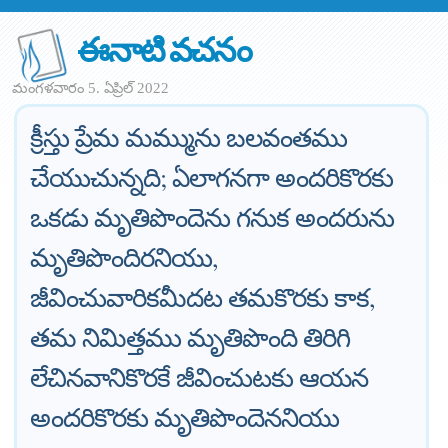
ఈనాటి వచనం
మంగళవారం 5. ఏప్రిల్ 2022
క్రీస్తు ప్రేమ మమ్మును బలవంతము
చేయుచున్నది; ఏలాగనగా అందరికొరకు
ఒకడు మృతిపొందెను గనుక అందరును
మృతిపొందిరనియు,
జీవించువారికమీదట తమకొరకు కాక,
తమ నిమిత్తము మృతిపొంది తిరిగి
లేచినవానికొరకే జీవించుటకు ఆయన
అందరికొరకు మృతిపొందెననియు