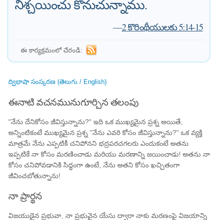
నిశ్చయించు కొనుచున్నాము.
—
2 కొరింథీయులకు 5:14-15
ఈ కార్యక్రమంలో చేరండి:
ద్విభాషా సంస్కరణ (తెలుగు / English)
ఈనాటి వచనమునుగూర్చిన తలంపు
"నేను దేనికోసం జీవిస్తున్నాను?" ఇది ఒక ముఖ్యమైన ప్రశ్న అయితే,
అన్నింటికంటే ముఖ్యమైన ప్రశ్న "నేను ఎవరి కోసం జీవిస్తున్నాను?" ఒక వ్యక్తి
మాత్రమే నేను ఎప్పటికీ చనిపోనని భద్రపరచగలరు ఎందుకంటే అతను
ఇప్పటికే నా కోసం మరణించాడు మరియు మరణాన్ని జయించాడు! అతను నా
కోసం చనిపోవడానికి సిద్ధంగా ఉంటే, నేను అతని కోసం ఖచ్చితంగా
జీవించబోతున్నాను!
నా ప్రార్థన
విజయుడైన ప్రభువా, నా ప్రభువైన యేసు ద్వారా నాకు మరణంపై విజయాన్ని