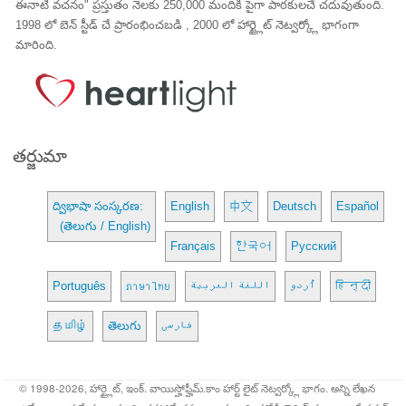
ఈనాటి వచనం" ప్రస్తుతం నెలకు 250,000 మందికి పైగా పాఠకులచే చదువుతుంది.
1998 లో బెన్ స్టీడ్ చే ప్రారంభించబడి , 2000 లో హార్ట్లైట్ నెట్వర్క్లో భాగంగా
మారింది.
తర్జుమా
ద్విభాషా సంస్కరణ:
English
中文
Deutsch
Español
(తెలుగు / English)
Français
한국어
Русский
Português
ภาษาไทย
اللغة العربية
اُردو
हिन्दी
தமிழ்
తెలుగు
فارسی
© 1998-2026, హార్ట్లైట్, ఇంక్. వాయిస్హోఫ్హీమ్.కాం హార్ట్ లైట్ నెట్వర్క్లో భాగం. అన్ని లేఖన