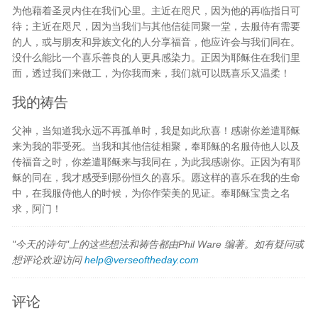
为他藉着圣灵内住在我们心里。主近在咫尺，因为他的再临指日可
待；主近在咫尺，因为当我们与其他信徒同聚一堂，去服侍有需要
的人，或与朋友和异族文化的人分享福音，他应许会与我们同在。
没什么能比一个喜乐善良的人更具感染力。正因为耶稣住在我们里
面，透过我们来做工，为你我而来，我们就可以既喜乐又温柔！
我的祷告
父神，当知道我永远不再孤单时，我是如此欣喜！感谢你差遣耶稣
来为我的罪受死。当我和其他信徒相聚，奉耶稣的名服侍他人以及
传福音之时，你差遣耶稣来与我同在，为此我感谢你。正因为有耶
稣的同在，我才感受到那份恒久的喜乐。愿这样的喜乐在我的生命
中，在我服侍他人的时候，为你作荣美的见证。奉耶稣宝贵之名
求，阿门！
"今天的诗句"上的这些想法和祷告都由Phil Ware 编著。如有疑问或
想评论欢迎访问
help@verseoftheday.com
评论