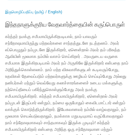
இருமொழிப்பதிப்பு (தமிழ் / English)
இந்தநாளுக்குரிய வேதவார்த்தையின் கருப்பொருள்
கர்த்தர் நமக்கு சமீபமாயிருக்கிறபடியால், நாம் யாவரும்
சந்தோஷமாயிருந்து மற்றவர்களை சாந்தத்துடனே நடத்தலாம். அவர்
எப்பொழுதும் நம்முடனே இருக்கிறார், ஏனென்றால் அவர் தம் பரிசுத்த
ஆவியின் மூலமாக நம்மில் வாசம் செய்கிறார் . அவருடைய வருகை
சமீபமாக இருக்கிறபடியால் அவர் நம் அருகிலே இருக்கிறார் என்பதை நாம்
அறிந்துக்கொள்ளலாம். நாம் மற்ற விசுவாசிகளுடன் கூடிவரும்போது, ​​
உதவிகள் தேவைப்படும் மற்றவர்களுக்கு ஊழியம் செய்யும்போது அல்லது
நண்பர்கள் மற்றும் வெவ்வேறு கலாச்சாரங்களைச் உடைய மக்களுக்கு
நற்செய்தியைப் பகிர்ந்துகொள்ளும்போது அவர் நமக்கு
சமீபமாயிருக்கிறார். கர்த்தர் சமீபமாயிருக்கிறார், ஏனென்றால் அவர்
நம்முடன் இருப்பார் என்றும், நம்மை ஒருபோதும் கைவிடமாட்டார் என்றும்
வாக்குக் கொடுத்திருக்கிறார். இயேசுவானவர் நம்மில் வாழ்வதாலும், நம்
மூலமாக செயல்படுவதாலும், நமக்காக மறுபடியுமாய் வருப்போவதாலும்
நாம் சந்தோஷமாகவும் சாந்தமாகவும் இருக்க முடியும்! கர்த்தர்
சமீபமாயிருக்கிறார் என்பதை அறிந்த ஒரு சந்தோஷமான மற்றும்