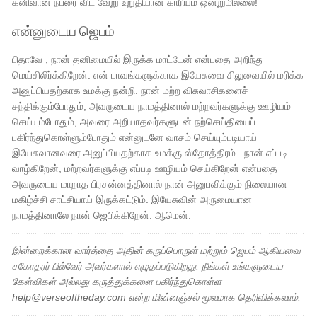
கனிவான நபரை விட வேறு உறுதியான காரியம் ஒன்றுமில்லை!
என்னுடைய ஜெபம்
பிதாவே , நான் தனிமையில் இருக்க மாட்டேன் என்பதை அறிந்து
மெய்சிலிர்க்கிறேன். என் பாவங்களுக்காக இயேசுவை சிலுவையில் மரிக்க
அனுப்பியதற்காக உமக்கு நன்றி. நான் மற்ற விசுவாசிகளைச்
சந்திக்கும்போதும், அவருடைய நாமத்தினால் மற்றவர்களுக்கு ஊழியம்
செய்யும்போதும், அவரை அறியாதவர்களுடன் நற்செய்தியைப்
பகிர்ந்துகொள்ளும்போதும் என்னுடனே வாசம் செய்யும்படியாய்
இயேசுவானவரை அனுப்பியதற்காக உமக்கு ஸ்தோத்திரம் . நான் எப்படி
வாழ்கிறேன், மற்றவர்களுக்கு எப்படி ஊழியம் செய்கிறேன் என்பதை
அவருடைய மாறாத பிரசன்னத்தினால் நான் அனுபவிக்கும் நிலையான
மகிழ்ச்சி சாட்சியாய் இருக்கட்டும். இயேசுவின் அருமையான
நாமத்தினாலே நான் ஜெபிக்கிறேன். ஆமென்.
இன்றைக்கான வார்த்தை அதின் கருப்பொருள் மற்றும் ஜெபம் ஆகியவை
சகோதரர் பில்வேர் அவர்களால் எழுதப்படுகிறது. நீங்கள் உங்களுடைய
கேள்விகள் அல்லது கருத்துக்களை பகிர்ந்துகொள்ள
help@verseoftheday.com என்ற மின்னஞ்சல் மூலமாக தெரிவிக்கலாம்.