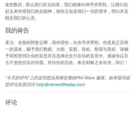
发的数目...那么我们应当知道，我们能够向神寻求帮助。让我们抬
起头来仰望我们的全能神，相信主知道我们一切的需求，明白并且
顾念我们的心灵。
我的祷告
圣洁、全能的阿爸父啊，我仰望你，向你寻求帮助。你是真正且唯
一的源泉，赐予我们救赎、大能、安慰、鼓励、盼望与美好。请赐
予我智慧明白你的旨意并且选择此生行在你的旨意中。感谢你以亘
古不变的信实对待我、对待你的百姓。奉主耶稣之名祈求，阿们！
"今天的诗句"上的这些想法和祷告都由Phil Ware 编著。如有疑问或
想评论欢迎访问
help@verseoftheday.com
评论