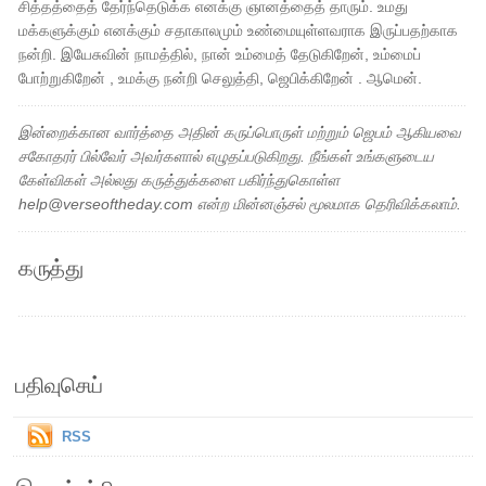
சித்தத்தைத் தேர்ந்தெடுக்க எனக்கு ஞானத்தைத் தாரும். உமது
மக்களுக்கும் எனக்கும் சதாகாலமும் உண்மையுள்ளவராக இருப்பதற்காக
நன்றி. இயேசுவின் நாமத்தில், நான் உம்மைத் தேடுகிறேன், உம்மைப்
போற்றுகிறேன் , உமக்கு நன்றி செலுத்தி, ஜெபிக்கிறேன் . ஆமென்.
இன்றைக்கான வார்த்தை அதின் கருப்பொருள் மற்றும் ஜெபம் ஆகியவை
சகோதரர் பில்வேர் அவர்களால் எழுதப்படுகிறது. நீங்கள் உங்களுடைய
கேள்விகள் அல்லது கருத்துக்களை பகிர்ந்துகொள்ள
help@verseoftheday.com என்ற மின்னஞ்சல் மூலமாக தெரிவிக்கலாம்.
கருத்து
பதிவுசெய்
RSS