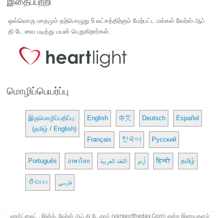
இதைப்பற்றி
ஒவ்வொரு மாதமும் தற்பொழுது 5 லட்சத்திற்கும் மேற்பட்ட மக்கள் வேர்ஸ் ஆப்
தி டே வை படித்து பயன் பெறுகிறார்கள்.
மொழிப்பெயர்ப்பு
இருமொழிப்பதிப்பு:
English
中文
Deutsch
Español
(தமிழ் / English)
Français
한국어
Русский
Português
ภาษาไทย
اللغة العربية
اُردو
हिन्दी
தமிழ்
తెలుగు
فارسی
ஹார்ட்லைட் , இன்க். வேர்ஸ் ஆப் தி டே.காம் (verseoftheday.Com) என்ற இணயதளம்