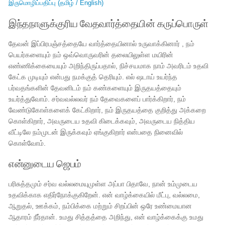
இருமொழிப்பதிப்பு (தமிழ் / English)
இந்தநாளுக்குரிய வேதவார்த்தையின் கருப்பொருள்
தேவன் இப்பிரபஞ்சத்தையே வார்த்தையினால் உருவாக்கினார் , நம்
பெயர்களையும் நம் ஒவ்வொருவரின் தலையிலுள்ள மயிரின்
எண்ணிக்கையையும் அறிந்திருப்பதால், நிச்சயமாக நாம் அவரிடம் உதவி
கேட்க முடியும் என்பது நமக்குத் தெரியும். எல் ஷடாய் உயர்ந்த
பர்வதங்களின் தேவனிடம் நம் கண்களையும் இருதயத்தையும்
உயர்த்துவோம். சர்வவல்லவர் நம் தேவைகளைப் பார்க்கிறார், நம்
வேண்டுகோள்களைக் கேட்கிறார், நம் இருதயத்தை குறித்து அக்கறை
கொள்கிறார், அவருடைய உதவி கிடைக்கவும், அவருடைய நித்திய
வீட்டிலே நம்முடன் இருக்கவும் ஏங்குகிறார் என்பதை நினைவில்
கொள்வோம்.
என்னுடைய ஜெபம்
பரிசுத்தமும் சர்வ வல்லமையுமுள்ள அப்பா பிதாவே, நான் உம்முடைய
உதவிக்காக எதிர்நோக்குகிறேன். என் வாழ்க்கையில் மீட்பு, வல்லமை,
ஆறுதல், ஊக்கம், நம்பிக்கை மற்றும் சிறப்பின் ஒரே உண்மையான
ஆதாரம் நீர்தான். உமது சித்தத்தை அறிந்து, என் வாழ்க்கைக்கு உமது