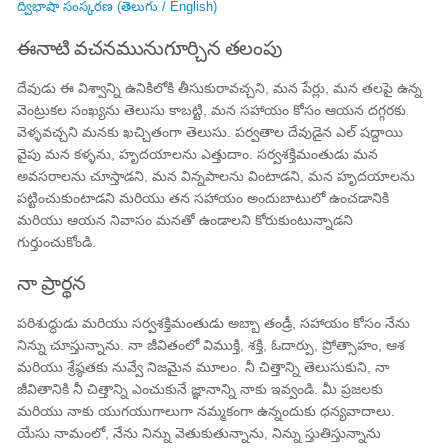
ద్విభాషా సంస్కరణ (తెలుగు / English)
ఈనాటి వచనమునుగూర్చిన తలంపు
దేవుడు ఈ విశ్వాన్ని ఉనికిలోకి తీసుకురావచ్చని, మన పేర్లు, మన తలపై ఉన్న
వెంట్రుకల సంఖ్యను తెలుసు కాబట్టి, మన సహాయం కోసం ఆయన దగ్గరకు
వెళ్ళవచ్చని మనకు ఖచ్చితంగా తెలుసు. పర్వతాల దేవుడైన ఎల్ షద్దాయి
వైపు మన కళ్ళను, హృదయాలను ఎత్తుదాం. సర్వశక్తిమంతుడు మన
అవసరాలను చూస్తాడని, మన విన్నపాలను వింటాడని, మన హృదయాలను
పట్టించుకుంటాడని మరియు తన సహాయం అందుబాటులో ఉంచడానికి
మరియు ఆయన నివాసం మనతో ఉండాలని కోరుకుంటున్నాడని
గుర్తుంచుకోండి.
నా ప్రార్థన
పరిశుద్ధుడు మరియు సర్వశక్తిమంతుడు అబ్బా తండ్రీ, సహాయం కోసం నేను
నిన్ను చూస్తున్నాను. నా జీవితంలో విముక్తి, శక్తి, ఓదార్పు, ప్రోత్సాహం, ఆశ
మరియు శ్రేష్ఠతకు నువ్వే నిజమైన మూలం. నీ చిత్తాన్ని తెలుసుకుని, నా
జీవితానికి నీ చిత్తాన్ని ఎంచుకునే జ్ఞానాన్ని నాకు ఇవ్వండి. మీ ప్రజలకు
మరియు నాకు యుగయుగాలుగా నమ్మకంగా ఉన్నందుకు ధన్యవాదాలు.
యేసు నామంలో, నేను నిన్ను వెతుకుతున్నాను, నిన్ను స్తుతిస్తున్నాను