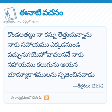
ఈనాటి వచనం
శుక్రవారం 25. ఏప్రిల్ 2025
కొండలతట్టు నా కన్ను లెత్తుచున్నాను
నాకు సహాయము ఎక్కడనుండి
వచ్చును?యెహోవావలననే నాకు
సహాయము కలుగును ఆయన
భూమ్యాకాశములను సృజించినవాడు
—
కీర్తనలు 121:1-2
ఈ కార్యక్రమంలో చేరండి: