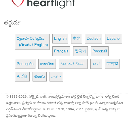
తర్జుమా
ద్విభాషా సంస్కరణ:
English
中文
Deutsch
Español
(తెలుగు / English)
Français
한국어
Русский
Português
ภาษาไทย
اللغة العربية
اُردو
हिन्दी
தமிழ்
తెలుగు
فارسی
© 1998-2026, హార్ట్లైట్, ఇంక్. వాయిస్హోఫ్హీమ్.కాం హార్ట్ లైట్ నెట్వర్క్లో భాగం. అన్ని లేఖన
ఉల్లేఖనాలు, ప్రత్యేకం గా సూచించకపోతే తప్ప దాదాపు అన్ని హోలీ బైబిల్, న్యూ ఇంటర్నేషనల్
వెర్షన్ నుండి తీసుకోబడ్డాయి. © 1973, 1978, 1984, 2011 బైబ్లికా, ఇంక్. అన్ని హక్కులు
ప్రపంచవ్యాప్తంగా రిజర్వు చేయబడ్డాయి.