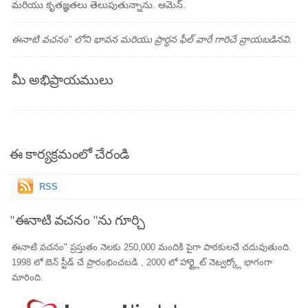
మరియు కృతజ్ఞతలు తెలుపుతున్నాను. ఆమెన్.
ఈనాటి వచనం" లోని భావన మరియు ప్రార్థన ఫీల్ వారే గారిచే వ్రాయబడినవి.
మీ అభిప్రాయములు
ఈ కార్యక్రమంలో చేరండి
RSS
"ఈనాటి వచనం "ను గూర్చి
ఈనాటి వచనం" ప్రస్తుతం నెలకు 250,000 మందికి పైగా పాఠకులచే చదువుతుంది.
1998 లో బెన్ స్టీడ్ చే ప్రారంభించబడి , 2000 లో హార్ట్లైట్ నెట్వర్క్లో భాగంగా
మారింది.