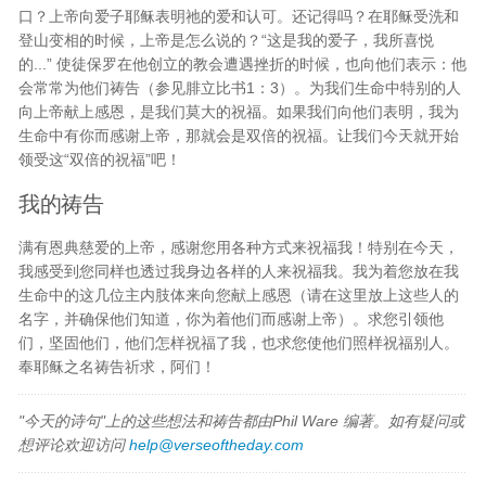
口？上帝向爱子耶稣表明祂的爱和认可。还记得吗？在耶稣受洗和
登山变相的时候，上帝是怎么说的？“这是我的爱子，我所喜悦
的...” 使徒保罗在他创立的教会遭遇挫折的时候，也向他们表示：他
会常常为他们祷告（参见腓立比书1：3）。为我们生命中特别的人
向上帝献上感恩，是我们莫大的祝福。如果我们向他们表明，我为
生命中有你而感谢上帝，那就会是双倍的祝福。让我们今天就开始
领受这“双倍的祝福”吧！
我的祷告
满有恩典慈爱的上帝，感谢您用各种方式来祝福我！特别在今天，
我感受到您同样也透过我身边各样的人来祝福我。我为着您放在我
生命中的这几位主内肢体来向您献上感恩（请在这里放上这些人的
名字，并确保他们知道，你为着他们而感谢上帝）。求您引领他
们，坚固他们，他们怎样祝福了我，也求您使他们照样祝福别人。
奉耶稣之名祷告祈求，阿们！
"今天的诗句"上的这些想法和祷告都由Phil Ware 编著。如有疑问或
想评论欢迎访问
help@verseoftheday.com