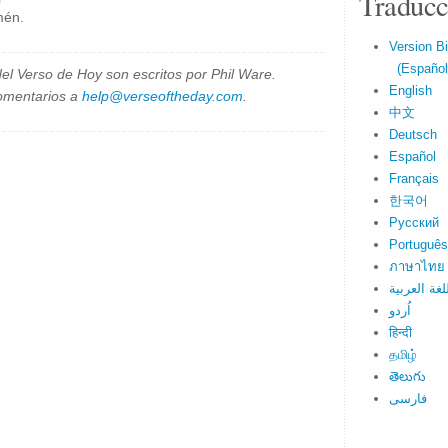
Traducc
mén.
Version Bi
(Español 
el Verso de Hoy son escritos por Phil Ware.
English
omentarios a
help@verseoftheday.com
.
中文
Deutsch
Español
Français
한국어
Русский
Português
ภาษาไทย
لغة العربية
اُردو
हिन्दी
தமிழ்
తెలుగు
فارسی