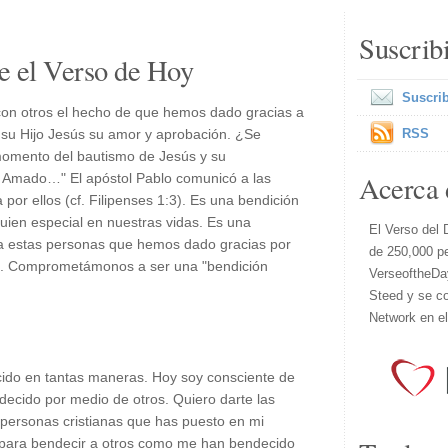
Suscrib
e el Verso de Hoy
Suscrib
con otros el hecho de que hemos dado gracias a
 su Hijo Jesús su amor y aprobación. ¿Se
RSS
momento del bautismo de Jesús y su
Acerca 
jo Amado…" El apóstol Pablo comunicó a las
 por ellos (cf. Filipenses 1:3). Es una bendición
uien especial en nuestras vidas. Es una
El Verso del 
 a estas personas que hemos dado gracias por
de 250,000 p
das. Comprometámonos a ser una "bendición
VerseoftheDa
Steed y se co
Network en e
do en tantas maneras. Hoy soy consciente de
ecido por medio de otros. Quiero darte las
s personas cristianas que has puesto en mi
s para bendecir a otros como me han bendecido