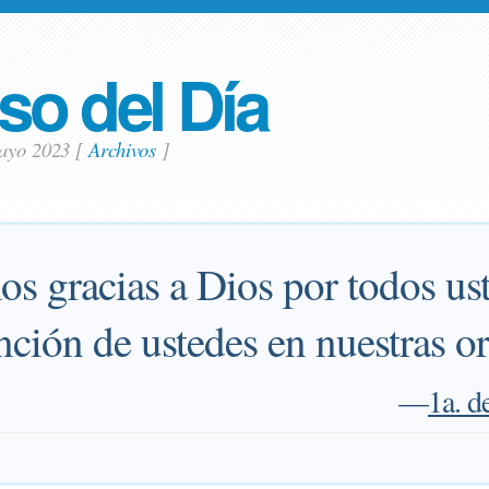
so del Día
mayo 2023
[
Archivos
]
s gracias a Dios por todos ust
ción de ustedes en nuestras or
—
1a. d