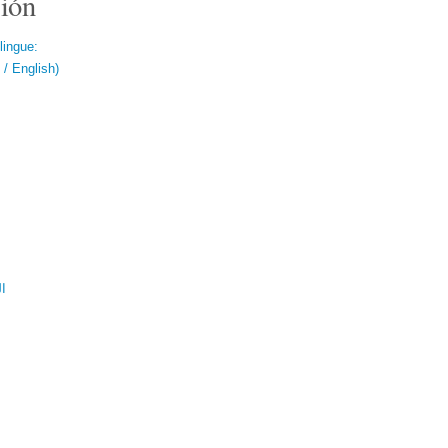
ión
lingue:
/ English)
ال