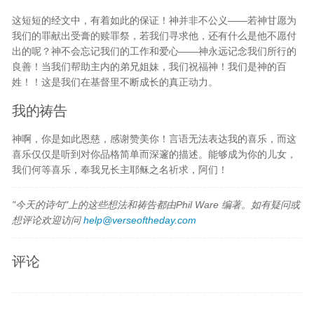
这短短的经文中，有着如此的保证！神并非不公义——若神甘愿为
我们的罪献出受膏的赎罪祭，若我们寻求他，还有什么是他不愿付
出的呢？神不会忘记我们的工作和爱心——神永远记念我们所行的
良善！当我们帮助主内的弟兄姐妹，我们祝福神！我们是神的百
姓！！这是我们在基督里不断成长的真正动力。
我的祷告
神啊，你是如此恩慈，感谢赞美你！言语无法表达我的喜乐，而这
喜乐仅仅是听到对你品格简单而深邃的描述。能够成为你的儿女，
我们何等喜乐，奉我兄长主耶稣之名祈求，阿们！
"今天的诗句"上的这些想法和祷告都由Phil Ware 编著。如有疑问或
想评论欢迎访问
help@verseoftheday.com
评论