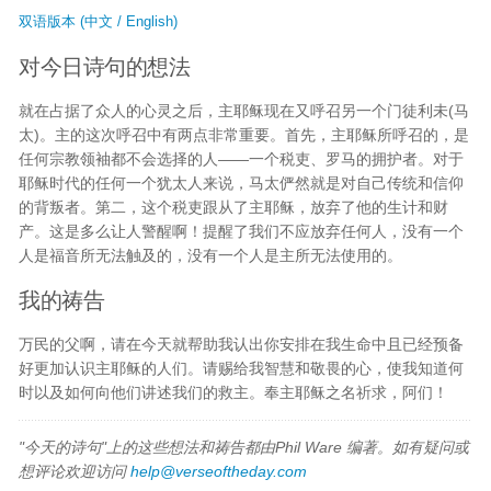
双语版本 (中文 / English)
对今日诗句的想法
就在占据了众人的心灵之后，主耶稣现在又呼召另一个门徒利未(马
太)。主的这次呼召中有两点非常重要。首先，主耶稣所呼召的，是
任何宗教领袖都不会选择的人——一个税吏、罗马的拥护者。对于
耶稣时代的任何一个犹太人来说，马太俨然就是对自己传统和信仰
的背叛者。第二，这个税吏跟从了主耶稣，放弃了他的生计和财
产。这是多么让人警醒啊！提醒了我们不应放弃任何人，没有一个
人是福音所无法触及的，没有一个人是主所无法使用的。
我的祷告
万民的父啊，请在今天就帮助我认出你安排在我生命中且已经预备
好更加认识主耶稣的人们。请赐给我智慧和敬畏的心，使我知道何
时以及如何向他们讲述我们的救主。奉主耶稣之名祈求，阿们！
"今天的诗句"上的这些想法和祷告都由Phil Ware 编著。如有疑问或
想评论欢迎访问
help@verseoftheday.com