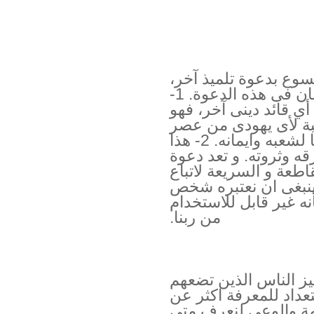
سوع بدعوة تلميذ آخر،
لاوي (متى). و هناك شيئان مهمان فى هذه الدعوة. 1-
 قائد دينى آخر، فهو
بة لأى يهودى من عصر
يسوع، لذا كان متى يبدو خائنا لشعبه وايمانه. 2- هذا
زقه وثروته. و تعد دعوة
طعة و السريعة لاتباع
 ينبغى ان نعتبره شخص
أنه غير قابل للاستخدام
من ربنا.
يز الناس الذين تضعهم
عداد للمعرفة اكثر عن
ة والوعى لنعرف متى