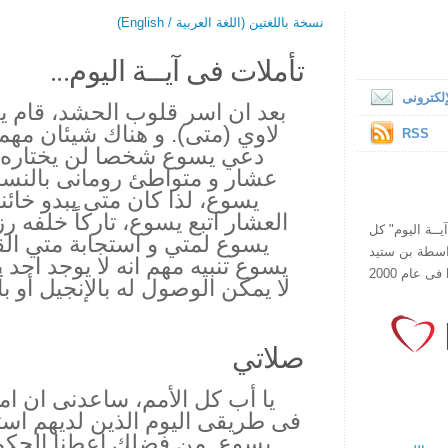
نسخة باللغتين (اللغة العربية / English)
تأملات فى آيــة اليوم...
لكترونى
بعد ان اسر قلوب الحشد، قام ي
RSS
دعي يسوع شخصا لن يختاره أي
عشار و متواطئ رومانى بالنس
العشار اتبع يسوع، تاركاً خلفه ر
ص يقرأ "آيــة اليوم" كل
يسوع لمتي و استجابة متي القا
هذا الموقع فى عام 1998 بواسطة بن ستيد
يسوع تنبيه مهم انه لا يوجد احد
لا يمكن الوصول له بالإنجيل أو ب
صلاتي
يا أب كل الأمم، ساعدنى ان ام
فى طريقى اليوم الذين لديهم است
يسوع. من فضلك اعطنا الحكم