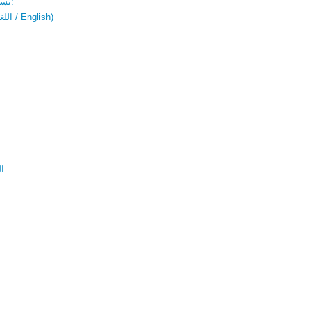
نسخة باللغتين:
(اللغة العربية / English)
ال