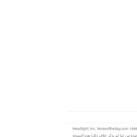
خوذة من (ما لم يذكر خلاف ذلك) هذه النسخة