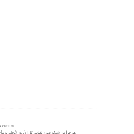
© 1998-2026 Heartlight, Inc. Verseoftheday.com
هو جزأ من شبكة ضوء القلب. كل الأيات الأنجليزية مأ