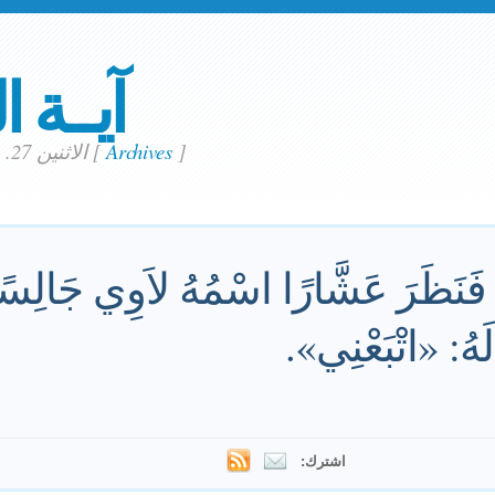
آيــة ا
]
Archives
[
الاثنين 27. مايو 2024
 فَنَظَرَ عَشَّارًا اسْمُهُ لاَوِي جَالِسًا
لَهُ: «اتْبَعْنِي».
اشترك: