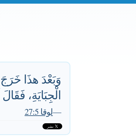
وَبَعْدَ هذَا خَرَجَ
الْجِبَايَةِ، فَقَالَ 
—
لوقا 27:5