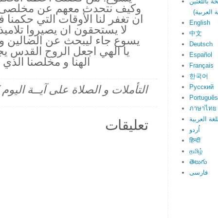
وكيف نتحدث معهم عن مخلصى. كما
ان تغفر لنا الأوقات التي حكمنا
English
لا يستحقون ان يصيروا تلاميذ
中文
يسوع جاء ليبحث عن الضالين و 
Deutsch
يا الهي اجعل الروح القدس ي
Español
الهنا و مخلصنا الذي
Français
한국어
Русский
التأملات و الصلاة على آيــة اليو
Português
ภาษาไทย
لغة العربية
تعليقات
اُردو
हिन्दी
தமிழ்
తెలుగు
فارسی