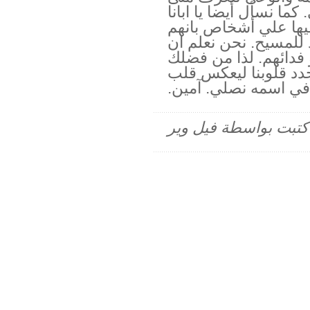
 نسأل أيضا يا ابانا
 فيها علي أشخاص بانهم
 للمسيح. نحن نعلم ان
فدائهم. لذا من فضلك
جدد قلوبنا ليعكس قلب
 في اسمه نصلي. آمين.
م كتبت بواسطة فيل وير