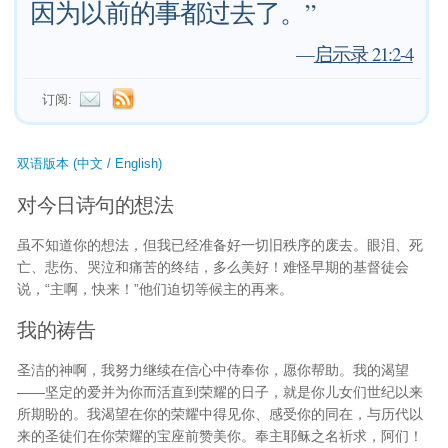
因为以前的事都过去了。”
—
启示录 21:2-4
订阅:
双语版本 (中文 / English)
对今日诗句的想法
虽不知道你的想法，但我已经准备好一切旧秩序的废去。眼泪、死
亡、悲伤、哭泣和痛苦的终结，多么美好！难怪早期的基督徒会
说，“主啊，快来！”他们迫切等候主的再来。
我的祷告
圣洁的神啊，我努力继续在信心中侍奉你，愿你帮助。我的渴望
——坚定的爱并为你而活直到荣耀的日子，就是你儿女们世纪以来
所期盼的。我渴望在你的荣耀中得见你、感受你的同在，与历代以
来的圣徒们在你荣耀的宝座前赞美你。奉主耶稣之名祈求，阿们！