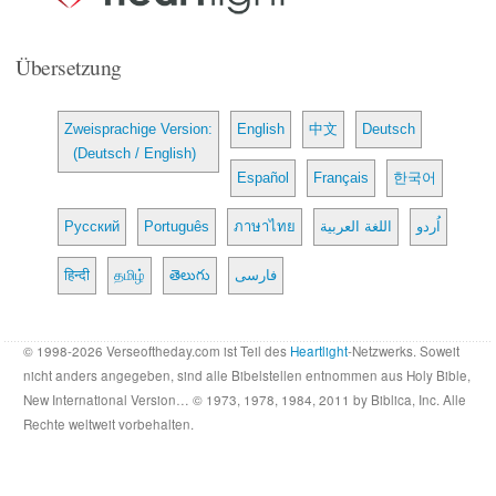
Übersetzung
Zweisprachige Version:
English
中文
Deutsch
(Deutsch / English)
Español
Français
한국어
Русский
Português
ภาษาไทย
اللغة العربية
اُردو
हिन्दी
தமிழ்
తెలుగు
فارسی
© 1998-2026 Verseoftheday.com ist Teil des
Heartlight
-Netzwerks. Soweit
nicht anders angegeben, sind alle Bibelstellen entnommen aus Holy Bible,
New International Version… © 1973, 1978, 1984, 2011 by Biblica, Inc. Alle
Rechte weltweit vorbehalten.