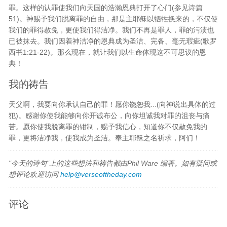
罪。这样的认罪使我们向天国的浩瀚恩典打开了心门(参见诗篇
51)。神赐予我们脱离罪的自由，那是主耶稣以牺牲换来的，不仅使
我们的罪得赦免，更使我们得洁净。我们不再是罪人，罪的污渍也
已被抹去。我们因着神洁净的恩典成为圣洁、完备、毫无瑕疵(歌罗
西书1:21-22)。那么现在，就让我们以生命体现这不可思议的恩
典！
我的祷告
天父啊，我要向你承认自己的罪！愿你饶恕我...(向神说出具体的过
犯)。感谢你使我能够向你开诚布公，向你坦诚我对罪的沮丧与痛
苦。愿你使我脱离罪的钳制，赐予我信心，知道你不仅赦免我的
罪，更将洁净我，使我成为圣洁。奉主耶稣之名祈求，阿们！
"今天的诗句"上的这些想法和祷告都由Phil Ware 编著。如有疑问或
想评论欢迎访问
help@verseoftheday.com
评论