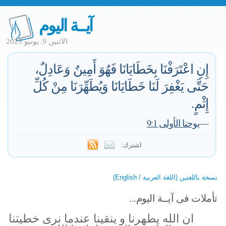
آيــة اليوم
الاثنين 9. يونيو 2025
إِنِ اعْتَرَفْنَا بِخَطَايَانَا فَهُوَ أَمِينٌ وَعَادِلٌ،
حَتَّى يَغْفِرَ لَنَا خَطَايَانَا وَيُطَهِّرَنَا مِنْ كُلِّ
إِثْمٍ.
—
يوحنا الأولى 9:1
اشترك:
نسخة باللغتين (اللغة العربية / English)
تأملات فى آيــة اليوم...
ان الله يطهرنا و ينقينا عندما نرى خطيتنا