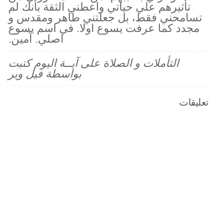
تأثيرهم علي حياتي واعطني الثقة بأنك لم
تسامحني فقط، بل جعلتني طاهر ومقدس و
مجدد كما عرفت يسوع اولا. في اسم يسوع
اصلي. آمين.
التأملات و الصلاة على آيــة اليوم كتبت
بواسطة فيل وير
تعليقات