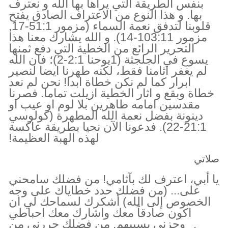
بنفس الطريقة التي يراها بها الله و نعترف
بها. و هذا النوع من الاعتراف الصادق يفتح
قلوبنا لتدفق نعمة السماء (مزمور 51:1-17,
مزمور 103:11-14). و الله يشارك معنا هذا
التحرير الرائع من الخطية التي دفع ثمنها
يسوع في الجلجثة (1يوحنا 2:1-2)؛ فان الله
لم يغفر اثامنا فقط، لكنه طهرنا ايضا لنصير
ابرار كما لم نكن خطاة ابدا! نحن لم نعد
خطاة وبقع و اثار الخطية ازيلت تماما. فصرنا
مقدسين امامه طاهرين بلا لوم او عيب او
دينونة بفضل نعمة الله المطهرة (كولوسي
21:1-22). فدعونا الآن نحيا بطريقة عاكسة
لهذه الهبة العظيمة!
صلاتي
يا أبي، اعترف لك بآثامي! من فضلك سامحني
على... (من فضلك حدد خطاياك على وجه
الخصوص إلى الله) أشكرك لسماحك لي ان
اكون صادقاً معك واشارك معك احباطي
وحزني بسببهم. من فضلك حررني من