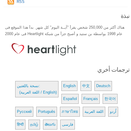
RSS
نبذة
هناك أكثر من 250,000 شخص يقرأ "آيــة اليوم" كل شهر. بدأ هذا الموقع فى
عام 1998 بواسطة بن ستيد و أصبح جزأ من شبكة Heartlight فى عام 2000
ترجمات أخري
Deutsch
中文
English
نسخة باللغتين:
(اللغة العربية / English)
Español
Français
한국어
اُردو
اللغة العربية
ภาษาไทย
Português
Русский
فارسی
తెలుగు
தமிழ்
हिन्दी