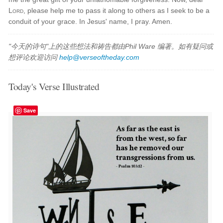
Lord
, please help me to pass it along to others as I seek to be a
conduit of your grace. In Jesus' name, I pray. Amen.
"今天的诗句"上的这些想法和祷告都由Phil Ware 编著。如有疑问或
想评论欢迎访问
help@verseoftheday.com
Today's Verse Illustrated
Save