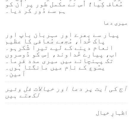
مُعاف کِیا؛ اُس نے مکمل طور پر اُن کو
ہم سے دُور کر دیا۔
میری دعا
پیار سے بھرے اور مہربان باپ اور
پاک خُدا، مُجھے مُعافی کا عظیم
انعام دینے کے لیے تیرا شُکرہو۔
اب، پیارے خُداوند، اِس کو دُوسروں
تک پہنچانے میں میری مدد فرما۔
یسُوع کے نام میں مانگتا ہُوں۔
آمین۔
آج کی آیت پر دعا اور خیالات فل وئیر
لکھتے ہیں
اظہارِ خیال