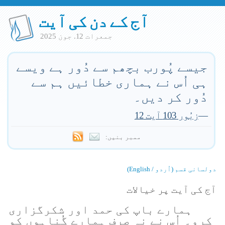
آج کے دن کی آیت
جمعرات 12. جون 2025
جیسے پُورب بچھم سے دُور ہے ویسے
ہی اُس نے ہماری خطائیں ہم سے
دُور کر دیں۔
—
زبُور 103 آیت 12
ممبر بنیں:
دولسانی قسم (اُردو / English)
آج کی آیت پر خیالات
ہمارے باپ کی حمد اور شکرگزاری
کرو۔ اُس نے نہ صِرف ہمارے گُناہوں کو