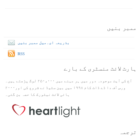
ممبر بنیں
بذریعہ ای۔میل ممبر بنیں
RSS
ہارٹ لائٹ منسٹری کے بارے
آج کی آیت موجودہ دور میں ہر مہنے میں ۲۵۰،۰۰۰ لوگ پڑھتے ہیں۔
ورس آف دا ڈے ڈاٹ کام ۱۹۹۸ میں بین سٹیڈ نے شروع کی اور۲۰۰۰
ہائی لائٹ نیٹورک کا حصہ بن گئی۔
ترجمہ