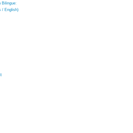
 Bilingue:
 / English)
ال