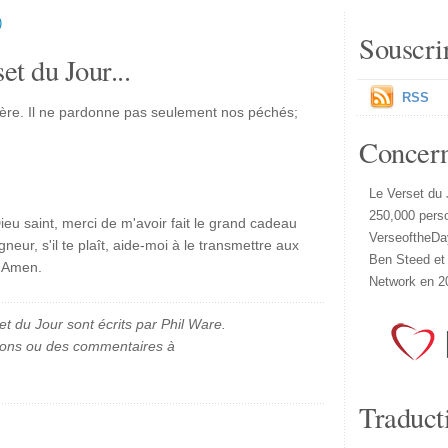
)
Souscri
et du Jour...
RSS
ère. Il ne pardonne pas seulement nos péchés;
!
Concer
Le Verset du 
250,000 pers
ieu saint, merci de m'avoir fait le grand cadeau
VerseoftheDa
eur, s'il te plaît, aide-moi à le transmettre aux
Ben Steed et
. Amen.
Network en 2
et du Jour sont écrits par Phil Ware.
ions ou des commentaires à
Traduct