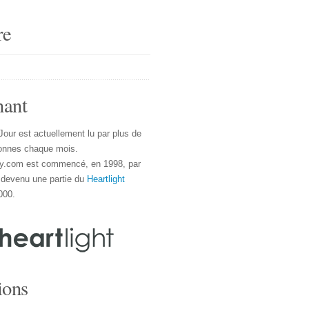
re
nant
Jour est actuellement lu par plus de
onnes chaque mois.
y.com est commencé, en 1998, par
 devenu une partie du
Heartlight
000.
ions