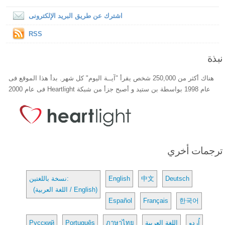
اشترك عن طريق البريد الإلكترونى
RSS
نبذة
هناك أكثر من 250,000 شخص يقرأ "آيــة اليوم" كل شهر. بدأ هذا الموقع فى
عام 1998 بواسطة بن ستيد و أصبح جزأ من شبكة Heartlight فى عام 2000
ترجمات أخري
Deutsch
中文
English
نسخة باللغتين:
(اللغة العربية / English)
Español
Français
한국어
اُردو
اللغة العربية
ภาษาไทย
Português
Русский