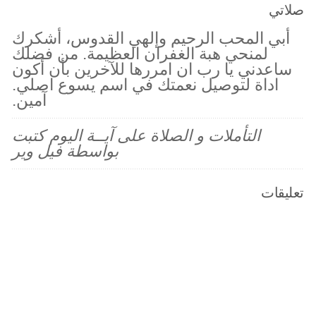
صلاتي
أبي المحب الرحيم وإلهي القدوس، أشكرك
لمنحي هبة الغفران العظيمة. من فضلك
ساعدني يا رب ان امررها للآخرين بأن أكون
اداة لتوصيل نعمتك في اسم يسوع اصلي.
آمين.
التأملات و الصلاة على آيــة اليوم كتبت
بواسطة فيل وير
تعليقات