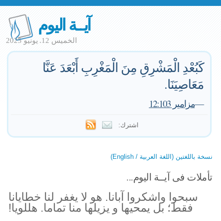
آيــة اليوم
الخميس 12. يونيو 2025
كَبُعْدِ الْمَشْرِقِ مِنَ الْمَغْرِبِ أَبْعَدَ عَنَّا
مَعَاصِيَنَا.
—
مزامير 12:103
اشترك:
نسخة باللغتين (اللغة العربية / English)
تأملات فى آيــة اليوم...
سبحوا واشكروا آبانا. هو لا يغفر لنا خطايانا
فقط؛ بل يمحيها و يزيلها منا تماما. هللويا!