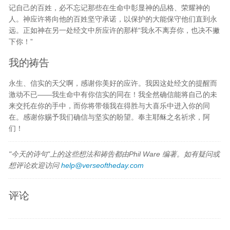
记自己的百姓，必不忘记那些在生命中彰显神的品格、荣耀神的
人。神应许将向他的百姓坚守承诺，以保护的大能保守他们直到永
远。正如神在另一处经文中所应许的那样“我永不离弃你，也决不撇
下你！”
我的祷告
永生、信实的天父啊，感谢你美好的应许。我因这处经文的提醒而
激动不已——我生命中有你信实的同在！我全然确信能将自己的未
来交托在你的手中，而你将带领我在得胜与大喜乐中进入你的同
在。感谢你赐予我们确信与坚实的盼望。奉主耶稣之名祈求，阿
们！
"今天的诗句"上的这些想法和祷告都由Phil Ware 编著。如有疑问或
想评论欢迎访问
help@verseoftheday.com
评论