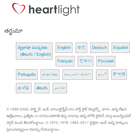
తర్జుమా
ద్విభాషా సంస్కరణ:
English
中文
Deutsch
Español
(తెలుగు / English)
Français
한국어
Русский
Português
ภาษาไทย
اللغة العربية
اُردو
हिन्दी
தமிழ்
తెలుగు
فارسی
© 1998-2026, హార్ట్లైట్, ఇంక్. వాయిస్హోఫ్హీమ్.కాం హార్ట్ లైట్ నెట్వర్క్లో భాగం. అన్ని లేఖన
ఉల్లేఖనాలు, ప్రత్యేకం గా సూచించకపోతే తప్ప దాదాపు అన్ని హోలీ బైబిల్, న్యూ ఇంటర్నేషనల్
వెర్షన్ నుండి తీసుకోబడ్డాయి. © 1973, 1978, 1984, 2011 బైబ్లికా, ఇంక్. అన్ని హక్కులు
ప్రపంచవ్యాప్తంగా రిజర్వు చేయబడ్డాయి.