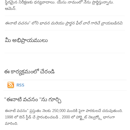
స్థిరమైన నిరీక్షణకు ధన్యవాదాలు. యేసు నామంలో నేను ప్రార్థిస్తున్నాను.
ఆమెన్.
ఈనాటి వచనం" లోని భావన మరియు ప్రార్థన ఫీల్ వారే గారిచే వ్రాయబడినవి.
మీ అభిప్రాయములు
ఈ కార్యక్రమంలో చేరండి
RSS
"ఈనాటి వచనం "ను గూర్చి
ఈనాటి వచనం" ప్రస్తుతం నెలకు 250,000 మందికి పైగా పాఠకులచే చదువుతుంది.
1998 లో బెన్ స్టీడ్ చే ప్రారంభించబడి , 2000 లో హార్ట్లైట్ నెట్వర్క్లో భాగంగా
మారింది.