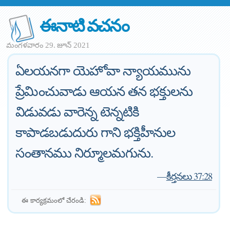
ఈనాటి వచనం
మంగళవారం 29. జూన్ 2021
ఏలయనగా యెహోవా న్యాయమును
ప్రేమించువాడు ఆయన తన భక్తులను
విడువడు వారెన్న టెన్నటికి
కాపాడబడుదురు గాని భక్తిహీనుల
సంతానము నిర్మూలమగును.
—
కీర్తనలు 37:28
ఈ కార్యక్రమంలో చేరండి: