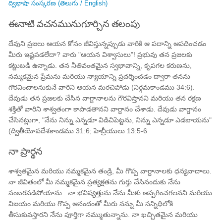
ద్విభాషా సంస్కరణ (తెలుగు / English)
ఈనాటి వచనమునుగూర్చిన తలంపు
దేవుని ప్రజలు ఆయన కోసం జీవిస్తున్నప్పుడు వారికి ఆ పదాన్ని ఆపదించడం
మీరు ఇష్టపడలేదా? వారు "ఆయన విశ్వాసులు"! ప్రభువు తన ప్రజలకు
కట్టుబడి ఉన్నాడు. తన నీతివంతమైన స్వభావాన్ని, కృపగల కరుణను,
నమ్మకమైన ప్రేమను మరియు న్యాయాన్ని ప్రదర్శించడం ద్వారా తనను
గౌరవించాలనుకునే వారిని ఆయన మరచిపోడు (నిర్గమకాండము 34:6).
దేవుడు తన ప్రజలకు చేసిన వాగ్దానాలను గౌరవిస్తానని మరియు తన రక్షణ
శక్తితో వారిని శాశ్వతంగా కాపాడతానని వాగ్దానం చేశాడు. దేవుడు వాగ్దానం
చేసినట్లుగా, "నేను నిన్ను ఎన్నడూ విడిచిపెట్టను, నిన్ను ఎన్నడూ ఎడబాయను"
(ద్వితీయోపదేశకాండము 31:6; హెబ్రీయులు 13:5-6
నా ప్రార్థన
శాశ్వతమైన మరియు నమ్మకమైన తండ్రి, మీ గొప్ప వాగ్దానాలకు ధన్యవాదాలు.
నా జీవితంలో మీ నమ్మకమైన ప్రత్యక్షతను గుర్తు చేసినందుకు నేను
సంబరపడిపోయాను . నా భవిష్యత్తును నేను మీకు అప్పగించగలనని మరియు
విజయం మరియు గొప్ప ఆనందంతో మీరు నన్ను మీ సన్నిధిలోకి
తీసుకువస్తారని నేను పూర్తిగా నమ్ముతున్నాను. నా ఖచ్చితమైన మరియు