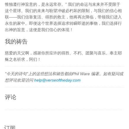
惟独遵行神旨意的，是永远常存。” 我们的命运与未来并不受限于
这个星球。我们的未来与盼望冲破必朽坏的限制，与我们的信心相
联——我们信靠复活、得胜的救主，他将再次降临，带领我们进入
永生的家中。即便这个世界选择追求转瞬即逝的事物，我们选择行
出神的旨意，这便是我们信心的体现！
我的祷告
慈爱的天父啊，感谢你所应许的得胜、不朽、团聚与喜乐。奉主耶
稣之名祈求，阿们！
"今天的诗句"上的这些想法和祷告都由Phil Ware 编著。如有疑问或
想评论欢迎访问
help@verseoftheday.com
评论
订阅